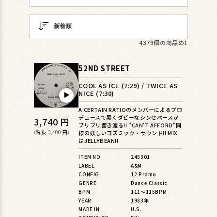
4379個の商品の1
52ND STREET
COOL AS ICE (7:29) / TWICE AS
NICE (7:30)
▶︎
A CERTAIN RATIOのメンバーによるプロ
デュースで黒くダビーなシンセベースが
通
3,740 円
ブリブリ響き渡る!! "CAN'T AFFORD"同
常
(税抜 3,400 円)
様の妖しいコズミック・サウンド!! MIX
はJELLYBEAN!!
価
ITEM NO
245301
格
LABEL
A&M
CONFIG
12 Promo
GENRE
Dance Classic
BPM
111〜115BPM
YEAR
1983年
MADE IN
U.S.