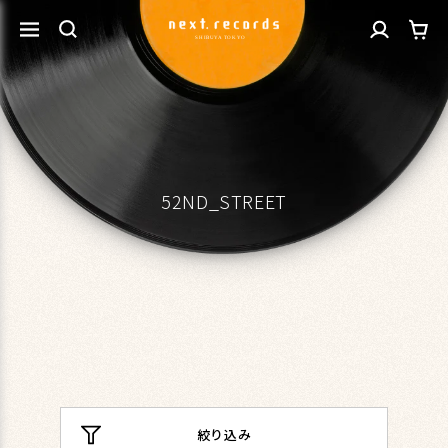
カ
コンテ
グ
ンツに
ー
進む
イ
ト
ン
52ND_STREET
絞り込み