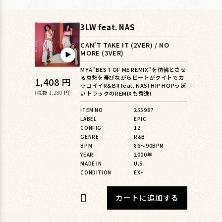
3LW feat. NAS
CAN'T TAKE IT (2VER) / NO
MORE (3VER)
▶︎
MYA"BEST OF ME REMIX"を彷彿とさせ
る哀愁を帯びながらビートがタイトでカ
通
1,408 円
ッコイイR&B!! feat. NAS! HIP HOPっぽ
常
(税抜 1,280 円)
いトラックのREMIXも秀逸!
価
ITEM NO
255987
LABEL
EPIC
格
CONFIG
12
GENRE
R&B
BPM
86〜90BPM
YEAR
2000年
MADE IN
U.S.
CONDITION
EX+
カートに追加する