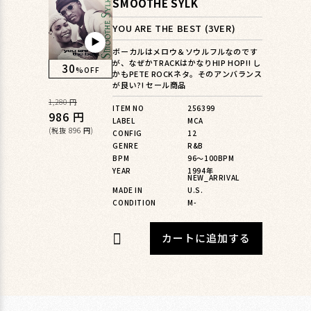
SMOOTHE SYLK
YOU ARE THE BEST (3VER)
▶︎
ボーカルはメロウ＆ソウルフルなのです
が、なぜかTRACKはかなりHIP HOP!! し
30
%OFF
かもPETE ROCKネタ。そのアンバランス
が良い?! セール商品
通
1,280 円
ITEM NO
256399
常
セ
986 円
LABEL
MCA
価
ー
(税抜 896 円)
CONFIG
12
GENRE
R&B
格
ル
BPM
96〜100BPM
価
YEAR
1994年
NEW_ARRIVAL
格
MADE IN
U.S.
CONDITION
M-
カートに追加する