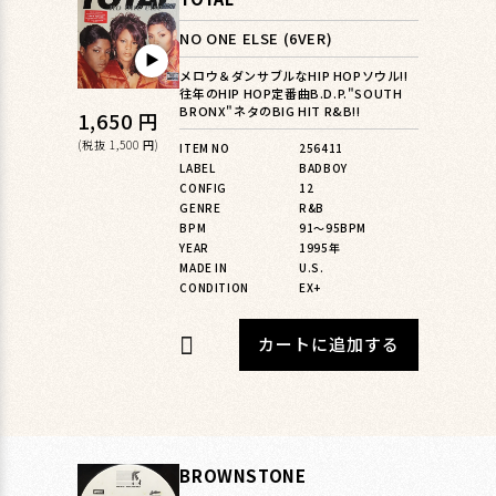
NO ONE ELSE (6VER)
▶︎
メロウ＆ダンサブルなHIP HOPソウル!!
往年のHIP HOP定番曲B.D.P."SOUTH
BRONX"ネタのBIG HIT R&B!!
通
1,650 円
常
(税抜 1,500 円)
ITEM NO
256411
LABEL
BADBOY
価
CONFIG
12
格
GENRE
R&B
BPM
91〜95BPM
YEAR
1995年
MADE IN
U.S.
CONDITION
EX+
カートに追加する
BROWNSTONE