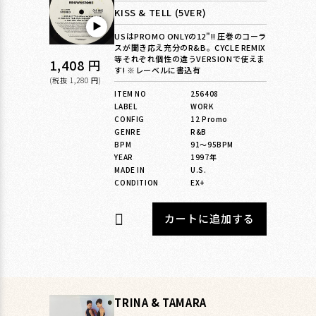
KISS & TELL (5VER)
▶︎
USはPROMO ONLYの12"!! 圧巻のコーラ
スが聞き応え充分のR&B。CYCLE REMIX
等それぞれ個性の違うVERSIONで使えま
通
1,408 円
す! ※レーベルに書込有
常
(税抜 1,280 円)
ITEM NO
256408
価
LABEL
WORK
格
CONFIG
12 Promo
GENRE
R&B
BPM
91〜95BPM
YEAR
1997年
MADE IN
U.S.
CONDITION
EX+
カートに追加する
TRINA & TAMARA