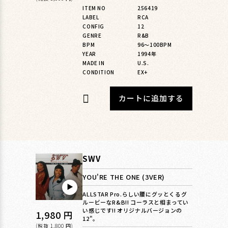
常
ITEM NO
256419
価
LABEL
RCA
格
CONFIG
12
GENRE
R&B
BPM
96〜100BPM
YEAR
1994年
MADE IN
U.S.
CONDITION
EX+
カートに追加する
SWV
YOU'RE THE ONE (3VER)
▶︎
ALLSTAR Pro.らしい腰にグッとくるグ
ルービーなR&B!! コーラスと相まってい
い感じです!! オリジナルバージョンの
通
1,980 円
12"。
(税抜 1,800 円)