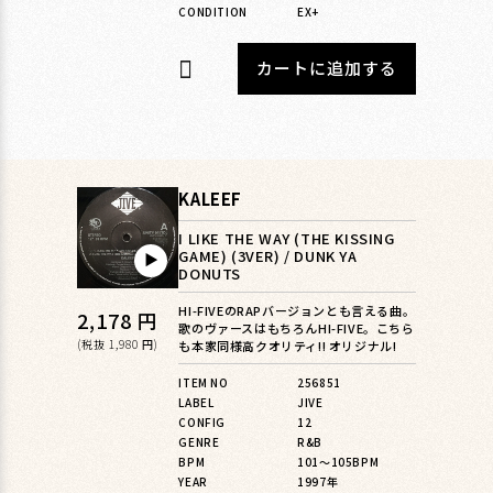
CONDITION
EX+
カートに追加する
KALEEF
I LIKE THE WAY (THE KISSING
GAME) (3VER) / DUNK YA
▶︎
DONUTS
HI-FIVEのRAPバージョンとも言える曲。
通
2,178 円
歌のヴァースはもちろんHI-FIVE。こちら
常
(税抜 1,980 円)
も本家同様高クオリティ!! オリジナル!
価
ITEM NO
256851
LABEL
JIVE
格
CONFIG
12
GENRE
R&B
BPM
101〜105BPM
YEAR
1997年