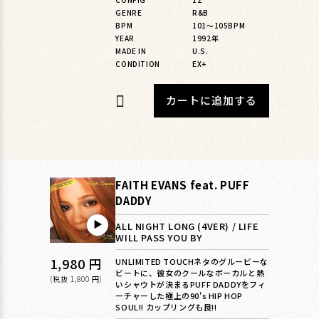
格
GENRE
R&B
BPM
101〜105BPM
YEAR
1992年
MADE IN
U.S.
CONDITION
EX+
カートに追加する
FAITH EVANS feat. PUFF
DADDY
▶︎
ALL NIGHT LONG (4VER) / LIFE
WILL PASS YOU BY
通
1,980 円
UNLIMITED TOUCHネタのグルービーな
ビートに、彼女のクールなボーカルと熱
常
(税抜 1,800 円)
いシャウトが決まるPUFF DADDYをフィ
ーチャーした極上の90's HIP HOP
価
SOUL!! カップリングも良!!