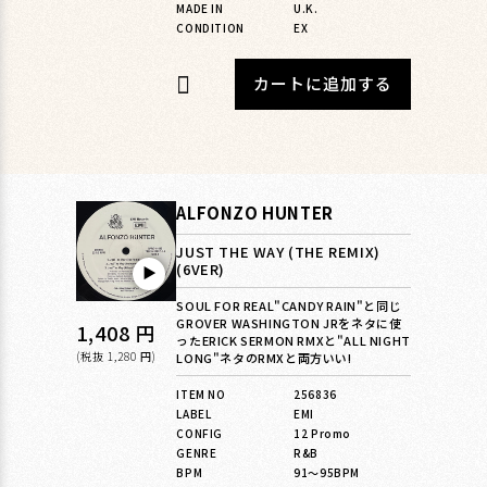
MADE IN
U.K.
CONDITION
EX
カートに追加する
ALFONZO HUNTER
JUST THE WAY (THE REMIX)
(6VER)
▶︎
SOUL FOR REAL"CANDY RAIN"と同じ
GROVER WASHINGTON JRをネタに使
通
1,408 円
ったERICK SERMON RMXと"ALL NIGHT
常
(税抜 1,280 円)
LONG"ネタのRMXと両方いい!
価
ITEM NO
256836
LABEL
EMI
格
CONFIG
12 Promo
GENRE
R&B
BPM
91〜95BPM