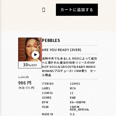
カートに追加する
PEBBLES
ARE YOU READY (3VER)
▶︎
当時の夫でもあるL.A. REIDによって成功
へと導かれた彼女の95年リリースのHIP
30
%OFF
HOP SOULなGROOVYなR&B!! MARIO
WINANSプロデュース! ※NM寄り セー
ル商品
通
1,280 円
常
セ
986 円
ITEM NO
219431
価
ー
(税抜 896 円)
LABEL
MCA
CONFIG
12
格
ル
GENRE
R&B
価
BPM
86〜90BPM
格
YEAR
1995年
NEW_ARRIVAL
MADE IN
U.S.