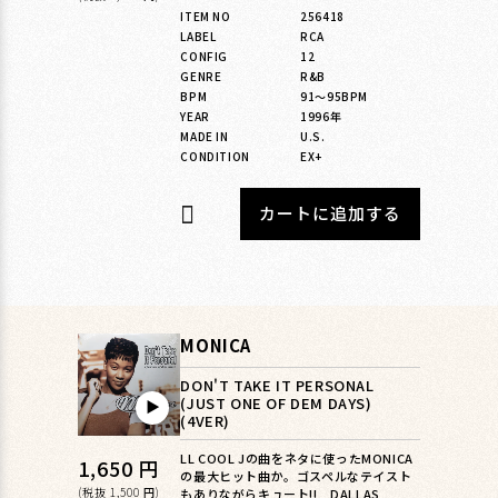
常
ITEM NO
256418
価
LABEL
RCA
格
CONFIG
12
GENRE
R&B
BPM
91〜95BPM
YEAR
1996年
MADE IN
U.S.
CONDITION
EX+
カートに追加する
MONICA
DON'T TAKE IT PERSONAL
(JUST ONE OF DEM DAYS)
▶︎
(4VER)
LL COOL Jの曲をネタに使ったMONICA
通
1,650 円
の最大ヒット曲か。ゴスペルなテイスト
(税抜 1,500 円)
もありながらキュート!! DALLAS