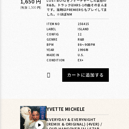
通
1,650 円
LOST BOYZをフィーチャーした哀愁の
R&B。トラックはKRS-1の曲そのまんま
常
(税抜 1,500 円)
です。当時はPREMIERらもプレイしてま
した。※ほぼNM
価
格
ITEM NO
256415
LABEL
ISLAND
CONFIG
12
GENRE
R&B
BPM
86〜90BPM
YEAR
1996年
MADE IN
U.S.
CONDITION
EX+
カートに追加する
YVETTE MICHELE
EVERYDAY & EVERYNIGHT
(REMIX & ORIGINAL) (4VER) /
▶︎
LOUD HANGOVER (ALLSTAR