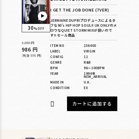
I GET THE JOB DONE (7VER)
▶︎
JERMAINE DUPRIプロデュースによるタ
フな90's HIP HOP SOUL!! UK ONLYのメ
30
%OFF
ロウなQUIET STORM MIXが良いので
す!! セール商品
通
1,280 円
ITEM NO
256400
常
セ
986 円
LABEL
VIRGIN
価
ー
(税抜 896 円)
CONFIG
12
GENRE
R&B
格
ル
BPM
96〜100BPM
価
YEAR
1994年
NEW_ARRIVAL
格
MADE IN
U.K.
CONDITION
EX
カートに追加する