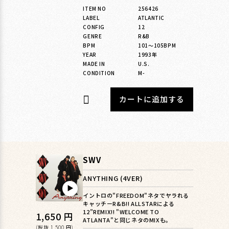
格
ITEM NO
256426
LABEL
ATLANTIC
CONFIG
12
GENRE
R&B
BPM
101〜105BPM
YEAR
1993年
MADE IN
U.S.
CONDITION
M-
カートに追加する
SWV
ANYTHING (4VER)
▶︎
イントロの"FREEDOM"ネタでヤラれる
キャッチーR&B!! ALLSTARによる
12”REMIX!! "WELCOME TO
通
1,650 円
ATLANTA"と同じネタのMIXも。
(税抜 1,500 円)