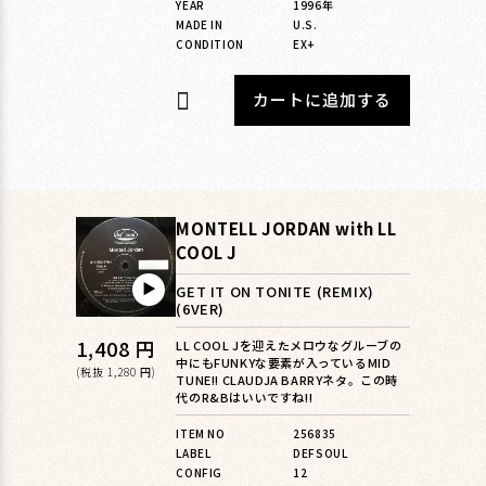
YEAR
1996年
MADE IN
U.S.
CONDITION
EX+
カートに追加する
MONTELL JORDAN with LL
COOL J
▶︎
GET IT ON TONITE (REMIX)
(6VER)
通
1,408 円
LL COOL Jを迎えたメロウなグルーブの
中にもFUNKYな要素が入っているMID
常
(税抜 1,280 円)
TUNE!! CLAUDJA BARRYネタ。この時
代のR&Bはいいですね!!
価
格
ITEM NO
256835
LABEL
DEFSOUL
CONFIG
12