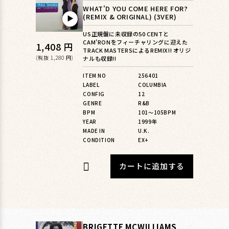
WHAT'D YOU COME HERE FOR?
(REMIX & ORIGINAL) (3VER)
▶︎
US正規盤に未収録の50 CENTと
CAM'RONをフィーチャリングに迎えた
通
1,408 円
TRACK MASTERSによるREMIX!! オリジ
常
(税抜 1,280 円)
ナルも収録!!
価
ITEM NO
256401
LABEL
COLUMBIA
格
CONFIG
12
GENRE
R&B
BPM
101〜105BPM
YEAR
1999年
MADE IN
U.K.
CONDITION
EX+
カートに追加する
BRIGETTE MCWILLIAMS