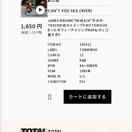
▶︎
CAN'T YOU SEE (4VER)
JAMES BROWN"PAYBACK"ネタの
通
1,650 円
TRACKがめちゃドープ!! NOTORIOUS
B.I.G.のフィーチャリングRAPもカッコ
常
(税抜 1,500 円)
良すぎ!!
価
ITEM NO
256412
格
LABEL
TOMMYBOY
CONFIG
12
GENRE
R&B
BPM
86〜90BPM
YEAR
1995年
MADE IN
U.S.
CONDITION
EX+
カートに追加する
TOTAL