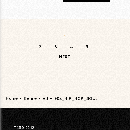
1
2
3
...
5
NEXT
Home
-
Genre
-
All
-
90s_HIP_HOP_SOUL
〒150-0042