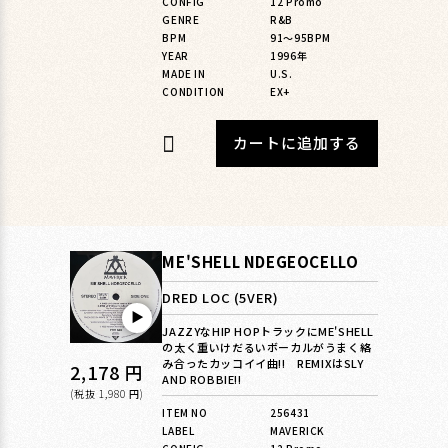
格
CONFIG
12 Promo
GENRE
R&B
BPM
91〜95BPM
YEAR
1996年
MADE IN
U.S.
CONDITION
EX+
カートに追加する
ME'SHELL NDEGEOCELLO
DRED LOC (5VER)
▶︎
JAZZYなHIP HOPトラックにME'SHELL
の太く重いけだるいボーカルがうまく絡
み合ったカッコイイ曲!! REMIXはSLY
通
2,178 円
AND ROBBIE!!
常
(税抜 1,980 円)
ITEM NO
256431
価
LABEL
MAVERICK