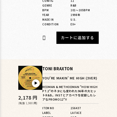
CONFIG
12
GENRE
R&B
BPM
101〜105BPM
YEAR
1998年
MADE IN
U.S.
CONDITION
EX+
カートに追加する
TONI BRAXTON
YOU'RE MAKIN' ME HIGH (3VER)
▶︎
REDMAN & METHODMAN "HOW HIGH
PT.2"のネタにも使われた96年の大ヒッ
トR&B。INSTとアカペラを収録したレ
通
2,178 円
アなPROMO12"!!
常
(税抜 1,980 円)
ITEM NO
256437
価
LABEL
LA FACE