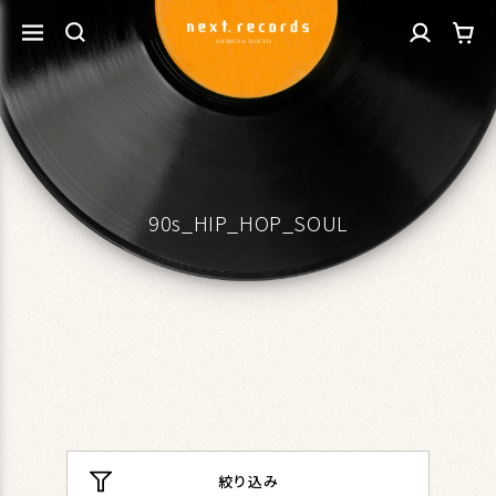
カ
コンテ
グ
ンツに
ー
進む
イ
ト
ン
90s_HIP_HOP_SOUL
絞り込み