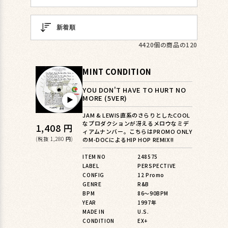
4420個の商品の120
MINT CONDITION
YOU DON'T HAVE TO HURT NO
MORE (5VER)
▶︎
JAM & LEWIS直系のさらりとしたCOOL
なプロダクションが冴えるメロウなミデ
通
1,408 円
ィアムナンバー。こちらはPROMO ONLY
常
(税抜 1,280 円)
のM-DOCによるHIP HOP REMIX!!
価
ITEM NO
248575
LABEL
PERSPECTIVE
格
CONFIG
12 Promo
GENRE
R&B
BPM
86〜90BPM
YEAR
1997年
MADE IN
U.S.
CONDITION
EX+