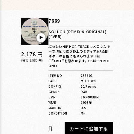
7669
SO HIGH (REMIX & ORIGINAL)
(4VER)
▶︎
ぶっといHIP HOP TRACKにメロウなキ
ーで切なく歌う極上のミディアムR&B!!
通
2,178 円
ギターの音色にもやられます!! 若
常
(税抜 1,980 円)
干"FREE"を思わせます。USはPROMO
ONLY
価
ITEM NO
255802
格
LABEL
MOTOWN
CONFIG
12 Promo
GENRE
R&B
BPM
86〜90BPM
YEAR
1993年
MADE IN
U.S.
CONDITION
M-
カートに追加する