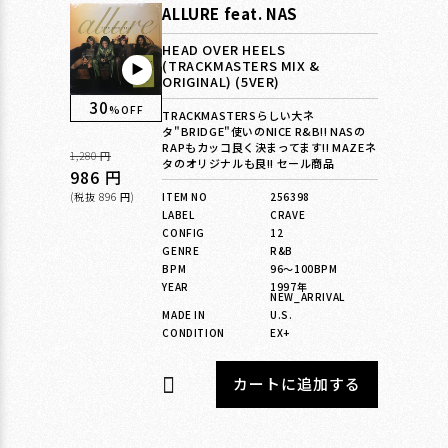
ALLURE feat. NAS
HEAD OVER HEELS
(TRACKMASTERS MIX &
▶︎
ORIGINAL) (5VER)
30
%OFF
TRACKMASTERSらしい大ネ
タ"BRIDGE"使いのNICE R&B!! NASの
RAPもカッコ良く決まってます!! MAZEネ
通
1,280 円
タのオリジナルも良!! セール商品
常
セ
986 円
ITEM NO
256398
価
ー
(税抜 896 円)
LABEL
CRAVE
格
ル
CONFIG
12
価
GENRE
R&B
BPM
96〜100BPM
格
YEAR
1997年
NEW_ARRIVAL
MADE IN
U.S.
CONDITION
EX+
カートに追加する