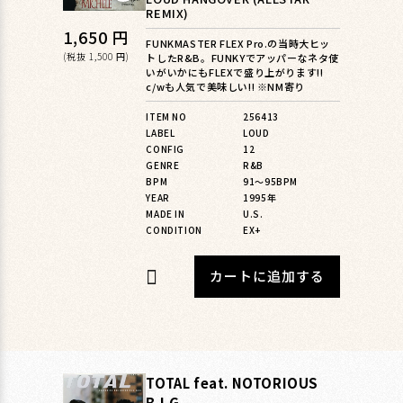
REMIX)
通
1,650 円
FUNKMASTER FLEX Pro.の当時大ヒッ
常
(税抜 1,500 円)
トしたR&B。FUNKYでアッパーなネタ使
いがいかにもFLEXで盛り上がります!!
価
c/wも人気で美味しい!! ※NM寄り
格
ITEM NO
256413
LABEL
LOUD
CONFIG
12
GENRE
R&B
BPM
91〜95BPM
YEAR
1995年
MADE IN
U.S.
CONDITION
EX+
カートに追加する
TOTAL feat. NOTORIOUS
B.I.G.