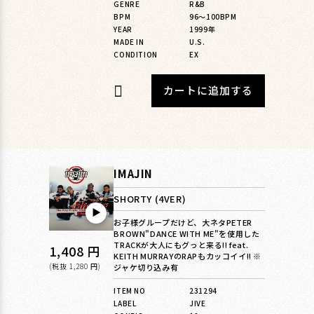
GENRE
R&B
BPM
96〜100BPM
YEAR
1999年
MADE IN
U.S.
CONDITION
EX
カートに追加する
IMAJIN
SHORTY (4VER)
▶︎
お子様グループだけど、大ネタPETER
BROWN"DANCE WITH ME"を使用した
TRACKが大人にもグっと来る!! feat.
通
1,408 円
KEITH MURRAYのRAPもカッコイイ!! ※
常
(税抜 1,280 円)
ジャケ切り込み有
価
ITEM NO
231294
LABEL
JIVE
格