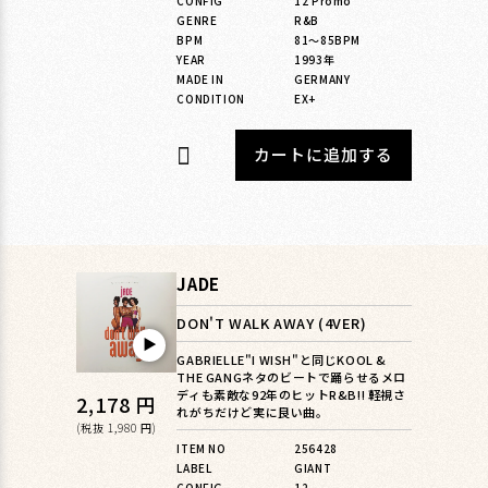
格
CONFIG
12 Promo
GENRE
R&B
BPM
81〜85BPM
YEAR
1993年
MADE IN
GERMANY
CONDITION
EX+
カートに追加する
JADE
DON'T WALK AWAY (4VER)
▶︎
GABRIELLE"I WISH"と同じKOOL &
THE GANGネタのビートで踊らせるメロ
ディも素敵な92年のヒットR&B!! 軽視さ
通
2,178 円
れがちだけど実に良い曲。
常
(税抜 1,980 円)
ITEM NO
256428
価
LABEL
GIANT
CONFIG
12