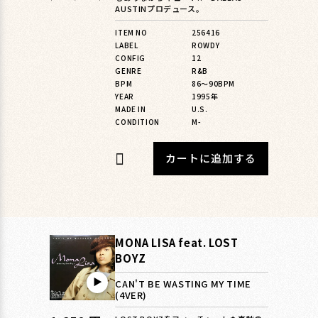
常
AUSTINプロデュース。
価
ITEM NO
256416
格
LABEL
ROWDY
CONFIG
12
GENRE
R&B
BPM
86〜90BPM
YEAR
1995年
MADE IN
U.S.
CONDITION
M-
カートに追加する
MONA LISA feat. LOST
BOYZ
▶︎
CAN'T BE WASTING MY TIME
(4VER)