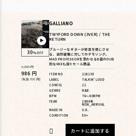
GALLIANO
TWYFORD DOWN (3VER) / THE
RETURN
▶︎
ブルージーなギターが悲哀を感じさせ
30
%OFF
る、自然破壊に対してのデモソング。
MAD PROFESSORを思わせるB面のDUB
的なMIXも良!! セール商品
通
1,280 円
常
セ
986 円
ITEM NO
228130
価
ー
(税抜 896 円)
LABEL
TALKIN' LOUD
CONFIG
12
格
ル
GENRE
R&B
価
BPM
76〜80BPM
格
YEAR
1994年
NEW_ARRIVAL
MADE IN
U.K.
CONDITION
EX+
カートに追加する