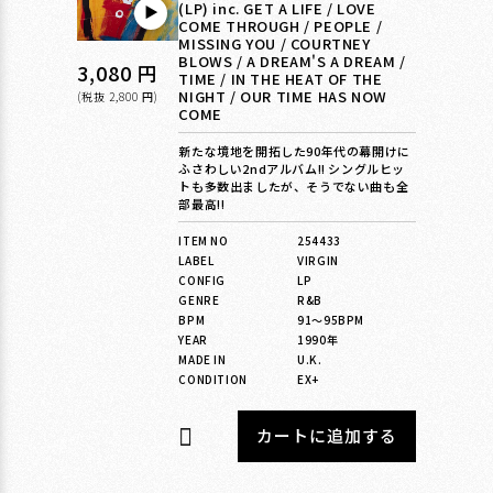
(LP) inc. GET A LIFE / LOVE
▶︎
COME THROUGH / PEOPLE /
MISSING YOU / COURTNEY
BLOWS / A DREAM'S A DREAM /
通
3,080 円
TIME / IN THE HEAT OF THE
NIGHT / OUR TIME HAS NOW
常
(税抜 2,800 円)
COME
価
新たな境地を開拓した90年代の幕開けに
格
ふさわしい2ndアルバム!! シングルヒッ
トも多数出ましたが、そうでない曲も全
部最高!!
ITEM NO
254433
LABEL
VIRGIN
CONFIG
LP
GENRE
R&B
BPM
91〜95BPM
YEAR
1990年
MADE IN
U.K.
CONDITION
EX+
カートに追加する