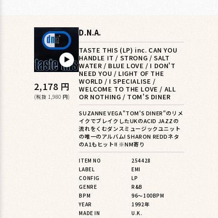
D.N.A.
TASTE THIS (LP) inc. CAN YOU
HANDLE IT / STRONG / SALT
▶︎
WATER / BLUE LOVE / I DON'T
NEED YOU / LIGHT OF THE
WORLD / I SPECIALISE /
通
2,178 円
WELCOME TO THE LOVE / ALL
OR NOTHING / TOM'S DINER
常
(税抜 1,980 円)
価
SUZANNE VEGA"TOM'S DINER"のリメ
イクでブレイクしたUKのACID JAZZの
格
流れをくむダンスミュージックユニット
の唯一のアルバム! SHARON REDDネタ
のA1もヒット!! ※NM寄り
ITEM NO
254428
LABEL
EMI
CONFIG
LP
GENRE
R&B
BPM
96〜100BPM
YEAR
1992年
MADE IN
U.K.