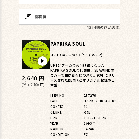
4354個の商品の31
PAPRIKA SOUL
HE LOVES YOU '93 (3VER)
▶︎
UK12"ブームの火付け役になった
PAPRIKA SOULの代表曲。SEAWINDの
カバーで曲は御存じの通り。93年にリリ
通
2,640 円
ースされたREMIXとオリジナル収録の日
常
(税抜 2,400 円)
本盤!
価
ITEM NO
257279
LABEL
BORDER BREAKERS
格
CONFIG
12
GENRE
R&B
BPM
111〜115BPM
YEAR
1993年
MADE IN
JAPAN
CONDITION
EX