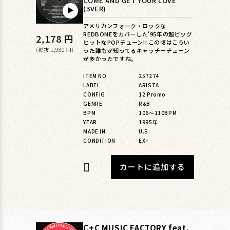
COME AND GET YOUR LOVE
(3VER)
▶︎
アメリカンフォーク・ロックな
REDBONEをカバーした'95年の超ビッグ
通
2,178 円
ヒットなPOPチューン!! この頃はこうい
常
(税抜 1,980 円)
った誰もが知ってるキャッチーチューン
が多かったですね。
価
ITEM NO
257274
格
LABEL
ARISTA
CONFIG
12 Promo
GENRE
R&B
BPM
106〜110BPM
YEAR
1995年
MADE IN
U.S.
CONDITION
EX+
カートに追加する
C+C MUSIC FACTORY feat.