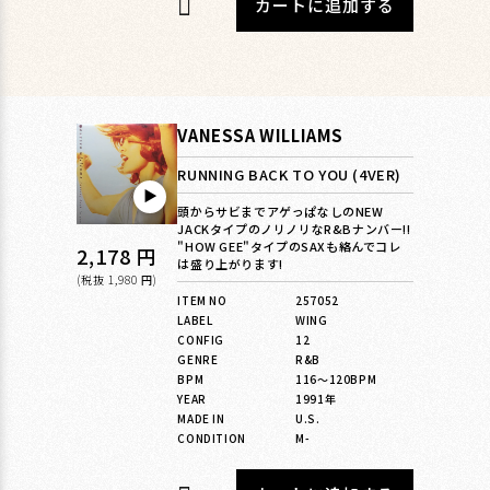
カートに追加する
VANESSA WILLIAMS
RUNNING BACK TO YOU (4VER)
▶︎
頭からサビまでアゲっぱなしのNEW
JACKタイプのノリノリなR&Bナンバー!!
"HOW GEE"タイプのSAXも絡んでコレ
通
2,178 円
は盛り上がります!
常
(税抜 1,980 円)
ITEM NO
257052
価
LABEL
WING
格
CONFIG
12
GENRE
R&B
BPM
116〜120BPM
YEAR
1991年
MADE IN
U.S.
CONDITION
M-