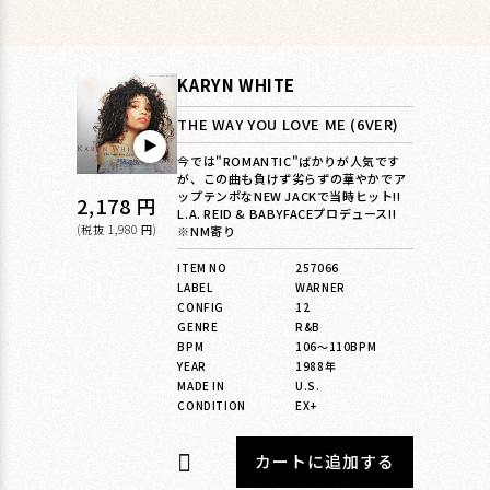
KARYN WHITE
THE WAY YOU LOVE ME (6VER)
▶︎
今では"ROMANTIC"ばかりが人気です
が、この曲も負けず劣らずの華やかでア
ップテンポなNEW JACKで当時ヒット!!
通
2,178 円
L.A. REID & BABYFACEプロデュース!!
常
(税抜 1,980 円)
※NM寄り
価
ITEM NO
257066
LABEL
WARNER
格
CONFIG
12
GENRE
R&B
BPM
106〜110BPM
YEAR
1988年
MADE IN
U.S.
CONDITION
EX+
カートに追加する