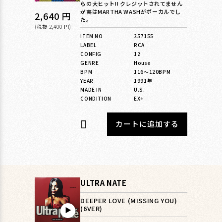
らの大ヒット!! クレジットされてません
が実はMARTHA WASHがボーカルでし
通
2,640 円
た。
常
(税抜 2,400 円)
ITEM NO
257155
価
LABEL
RCA
格
CONFIG
12
GENRE
House
BPM
116〜120BPM
YEAR
1991年
MADE IN
U.S.
CONDITION
EX+
カートに追加する
ULTRA NATE
DEEPER LOVE (MISSING YOU)
(6VER)
▶︎