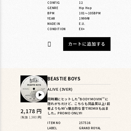
CONFIG
12
GENRE
Hip Hop
BPM
101〜105BPM
YEAR
1999年
MADE IN
E.U.
CONDITION
EX+
カートに追加する
BEASTIE BOYS
ALIVE (3VER)
▶︎
同時期にヒットした"BODY MOVIN'"に
隠れがちだけど、こちらも同品質以上! 前
者よりも90's懐古的な音でREMIXも出ま
通
2,178 円
した。PROMO ONLY!!
常
(税抜 1,980 円)
ITEM NO
257516
価
LABEL
GRAND ROYAL