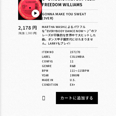
FREEDOM WILLIAMS
▶︎
GONNA MAKE YOU SWEAT
(3VER)
通
2,178 円
MARTHA WASHによるパワフル
な"EVERYBODY DANCE NOW〜♪"のフ
常
(税抜 1,980 円)
レーズが印象的な世界中で大ヒットした
曲。ダンス甲子園世代にはたまりませ
価
ん。LARRYもプレイ!
格
ITEM NO
257270
LABEL
COLUMBIA
CONFIG
12
GENRE
R&B
BPM
111〜115BPM
YEAR
1990年
MADE IN
U.S.
CONDITION
EX+
カートに追加する