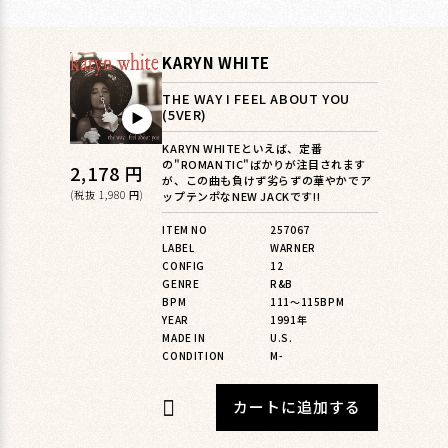
KARYN WHITE
THE WAY I FEEL ABOUT YOU
(5VER)
▶︎
KARYN WHITEといえば、定番
の"ROMANTIC"ばかりが注目されます
通
2,178 円
が、この曲も負けず劣らずの華やかでア
常
(税抜 1,980 円)
ップテンポなNEW JACKです!!
価
ITEM NO
257067
LABEL
WARNER
格
CONFIG
12
GENRE
R&B
BPM
111〜115BPM
YEAR
1991年
MADE IN
U.S.
CONDITION
M-
カートに追加する