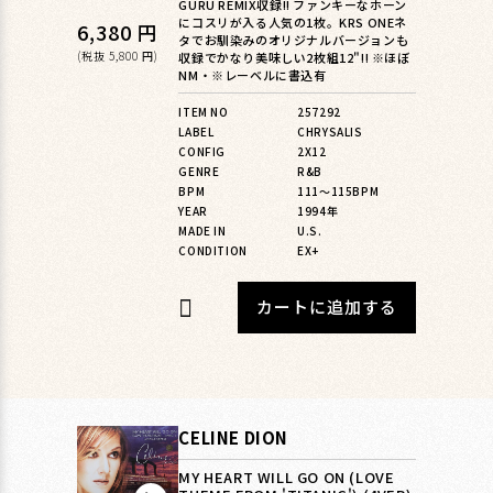
GURU REMIX収録!! ファンキーなホーン
にコスリが入る人気の1枚。KRS ONEネ
通
6,380 円
タでお馴染みのオリジナルバージョンも
常
(税抜 5,800 円)
収録でかなり美味しい2枚組12"!! ※ほぼ
NM・※レーベルに書込有
価
ITEM NO
257292
格
LABEL
CHRYSALIS
CONFIG
2X12
GENRE
R&B
BPM
111〜115BPM
YEAR
1994年
MADE IN
U.S.
CONDITION
EX+
カートに追加する
CELINE DION
MY HEART WILL GO ON (LOVE