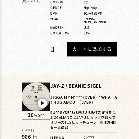
価
ー
(税抜 700 円)
CONFIG
12
GENRE
Hip Hop
格
ル
BPM
91〜95BPM
価
YEAR
1999年
NEW_ARRIVAL
格
MADE IN
U.S.
CONDITION
EX+
カートに追加する
JAY-Z / BEANIE SIGEL
JIGGA MY N**** (3VER) / WHAT A
THUG ABOUT (3VER)
▶︎
RUFF RYDERS(SWIZZ BEATZ)絶頂期に
30
%OFF
JIGGAMANことJAY-Zとタッグを組んで
リリースしたヒットチューン!! ※ほぼNM
セール商品
通
1,280 円
常
セ
986 円
ITEM NO
227771