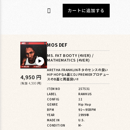
カートに追加する
MOS DEF
MS. FAT BOOTY (4VER) /
MATHEMATICS (4VER)
▶︎
ARETHA FRANKLINネタのセンスの良い
HIP HOPなA面とDJ PREMIERプロデュー
通
4,950 円
スのB面と両面良い!!
常
(税抜 4,500 円)
ITEM NO
257531
価
LABEL
RAWKUS
格
CONFIG
12
GENRE
Hip Hop
BPM
91〜95BPM
YEAR
1999年
MADE IN
U.S.
CONDITION
M-