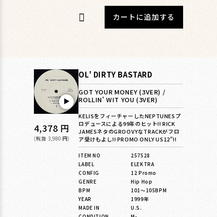
カートに追加する
OL' DIRTY BASTARD
GOT YOUR MONEY (3VER) /
ROLLIN' WIT YOU (3VER)
▶︎
KELISをフィーチャーしたNEPTUNESプ
ロデュースによる99年のヒット!! RICK
通
4,378 円
JAMESネタのGROOVYなTRACKがフロ
常
(税抜 3,980 円)
ア受けもよし!! PROMO ONLY US12"!!
価
ITEM NO
257528
LABEL
ELEKTRA
格
CONFIG
12 Promo
GENRE
Hip Hop
BPM
101〜105BPM
YEAR
1999年
MADE IN
U.S.
CONDITION
M-