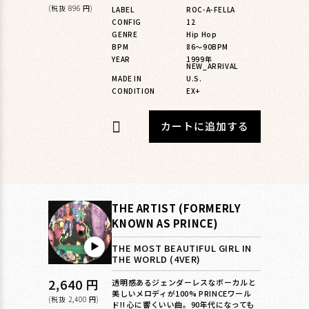
価
ー
(税抜 896 円)
LABEL
ROC-A-FELLA
CONFIG
12
格
ル
GENRE
Hip Hop
価
BPM
86〜90BPM
格
YEAR
1999年
NEW_ARRIVAL
MADE IN
U.S.
CONDITION
EX+
カートに追加する
THE ARTIST (FORMERLY
KNOWN AS PRINCE)
▶︎
THE MOST BEAUTIFUL GIRL IN
THE WORLD (4VER)
通
2,640 円
透明感あるジェンダーレスなボーカルと
美しいメロディが100% PRINCEワール
常
(税抜 2,400 円)
ド!! 心に響くいい曲。90年代になっても