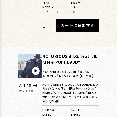
YEAR
1999年
MADE IN
U.S.
CONDITION
EX+
カートに追加する
NOTORIOUS B.I.G. feat. LIL
KIM & PUFF DADDY
▶︎
NOTORIOUS (2VER) / DEAD
WRONG / NASTY BOY (REMIX)
通
2,178 円
PUFF DADDYらしいDURAN DURANとい
う80'sなネタ使い!! 両脇をPUFFYとLIL'
常
(税抜 1,980 円)
KIMがガッチリ固めます。B面に"DEAD
WRONG"と"NASTY BOY"も収録したジ
価
ャケ付EU盤!
格
ITEM NO
257517
LABEL
BADBOY