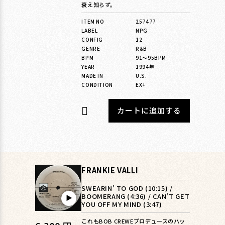
衰え知らず。
価
格
ITEM NO
257477
LABEL
NPG
CONFIG
12
GENRE
R&B
BPM
91〜95BPM
YEAR
1994年
MADE IN
U.S.
CONDITION
EX+
カートに追加する
FRANKIE VALLI
SWEARIN' TO GOD (10:15) /
BOOMERANG (4:36) / CAN'T GET
▶︎
YOU OFF MY MIND (3:47)
これもBOB CREWEプロデュースのハッ