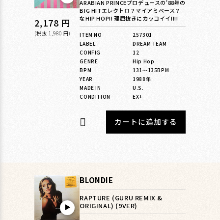
ARABIAN PRINCEプロデュースの'88年の
BIG HITエレクトロ？マイアミベース？
なHIP HOP!! 理屈抜きにカッコイイ!!!!
通
2,178 円
常
(税抜 1,980 円)
ITEM NO
257301
LABEL
DREAM TEAM
価
CONFIG
12
格
GENRE
Hip Hop
BPM
131〜135BPM
YEAR
1988年
MADE IN
U.S.
CONDITION
EX+
カートに追加する
BLONDIE
RAPTURE (GURU REMIX &
ORIGINAL) (9VER)
▶︎