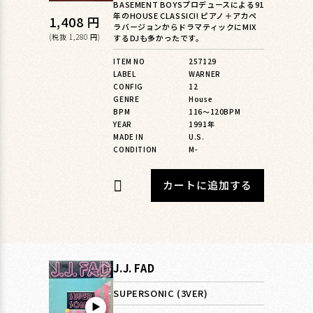
BASEMENT BOYSプロデュースによる91
年のHOUSE CLASSIC!! ピアノ＋アカペ
通
1,408 円
ラバージョンからドラマティックにMIX
常
(税抜 1,280 円)
するDJも多かったです。
価
ITEM NO
257129
LABEL
WARNER
格
CONFIG
12
GENRE
House
BPM
116〜120BPM
YEAR
1991年
MADE IN
U.S.
CONDITION
M-
カートに追加する
J.J. FAD
SUPERSONIC (3VER)
▶︎