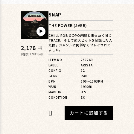
SNAP
THE POWER (5VER)
▶︎
CHIILL ROB GのPOWERとまったく同じ
TRACK。そして超大ヒットを記録した人
気曲。ジャンルに関係なくプレイされて
通
2,178 円
ました。
常
(税抜 1,980 円)
ITEM NO
257269
価
LABEL
ARISTA
格
CONFIG
12
GENRE
R&B
BPM
106〜110BPM
YEAR
1990年
MADE IN
U.S.
CONDITION
EX
カートに追加する