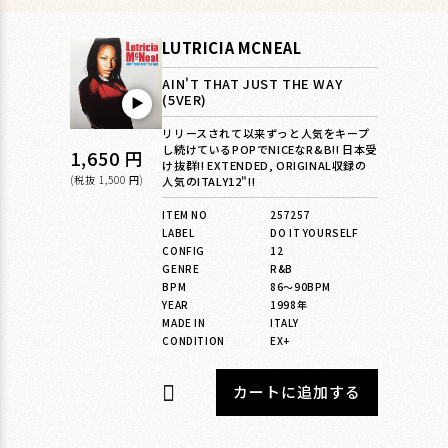
LUTRICIA MCNEAL
AIN'T THAT JUST THE WAY
(5VER)
▶︎
リリースされて以来ずっと人気をキープ
し続けているPOPでNICEなR&B!! 日本受
通
1,650 円
け抜群!! EXTENDED, ORIGINAL収録の
常
(税抜 1,500 円)
人気のITALY12"!!
価
ITEM NO
257257
LABEL
DO IT YOURSELF
格
CONFIG
12
GENRE
R&B
BPM
86〜90BPM
YEAR
1998年
MADE IN
ITALY
CONDITION
EX+
カートに追加する