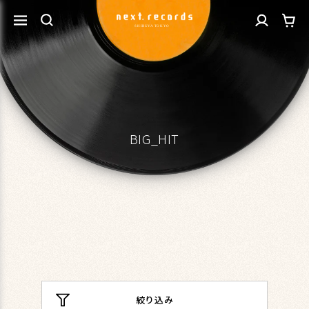
カ
コンテ
グ
ンツに
ー
進む
イ
ト
ン
BIG_HIT
絞り込み