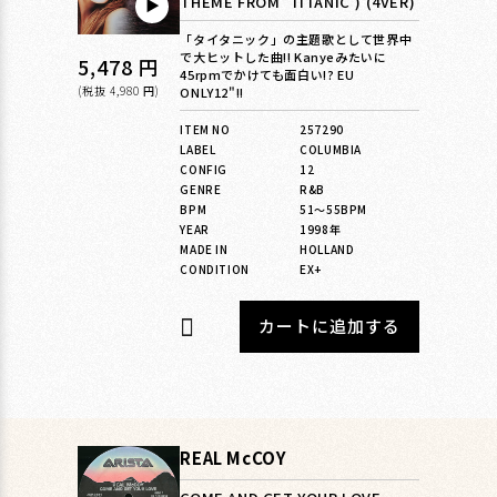
THEME FROM 'TITANIC') (4VER)
▶︎
「タイタニック」の主題歌として世界中
で大ヒットした曲!! Kanyeみたいに
通
5,478 円
45rpmでかけても面白い!? EU
常
(税抜 4,980 円)
ONLY12"!!
価
ITEM NO
257290
LABEL
COLUMBIA
格
CONFIG
12
GENRE
R&B
BPM
51〜55BPM
YEAR
1998年
MADE IN
HOLLAND
CONDITION
EX+
カートに追加する
REAL McCOY