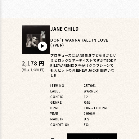
JANE CHILD
DON'T WANNA FALL IN LOVE
(7VER)
▶︎
プロデュースはJANE自身でどちらかとい
うとロックなアーティストですがTEDDY
通
2,178 円
RILEYがREMIXを手がけクラブシーンで
常
(税抜 1,980 円)
も大ヒットの元祖NEW JACK!! 間違いな
し!!
価
ITEM NO
257061
格
LABEL
WARNER
CONFIG
12
GENRE
R&B
BPM
106〜110BPM
YEAR
1990年
MADE IN
U.S.
CONDITION
EX+