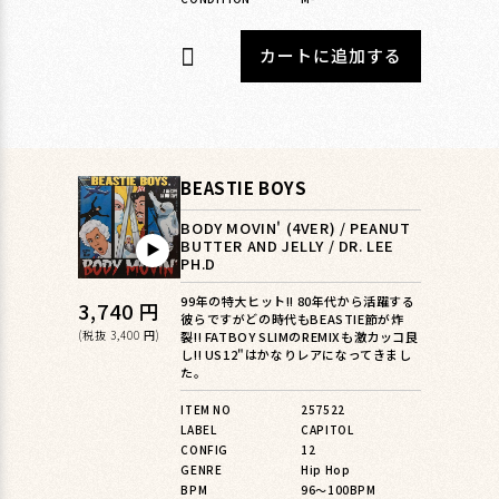
カートに追加する
BEASTIE BOYS
BODY MOVIN' (4VER) / PEANUT
BUTTER AND JELLY / DR. LEE
▶︎
PH.D
99年の特大ヒット!! 80年代から活躍する
通
3,740 円
彼らですがどの時代もBEASTIE節が炸
常
(税抜 3,400 円)
裂!! FATBOY SLIMのREMIXも激カッコ良
し!! US12"はかなりレアになってきまし
価
た。
格
ITEM NO
257522
LABEL
CAPITOL
CONFIG
12
GENRE
Hip Hop
BPM
96〜100BPM