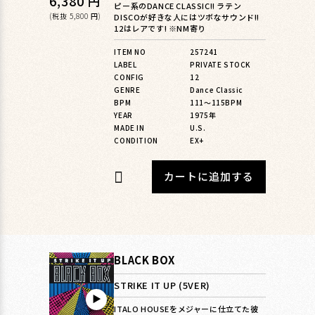
通
6,380 円
ピー系のDANCE CLASSIC!! ラテン
常
(税抜 5,800 円)
DISCOが好きな人にはツボなサウンド!!
12はレアです! ※NM寄り
価
ITEM NO
257241
格
LABEL
PRIVATE STOCK
CONFIG
12
GENRE
Dance Classic
BPM
111〜115BPM
YEAR
1975年
MADE IN
U.S.
CONDITION
EX+
カートに追加する
BLACK BOX
STRIKE IT UP (5VER)
▶︎
ITALO HOUSEをメジャーに仕立てた彼