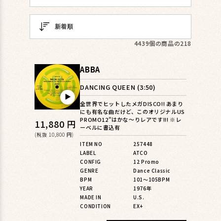
4439個の商品の218
ABBA
DANCING QUEEN (3:50)
▶︎
全世界でヒットしたメガDISCO!! あまり
にも有名な曲だけど、このオリジナルUS
PROMO12"はかな〜りレアです!!! ※レ
通
11,880 円
ーベルに書込有
常
(税抜 10,800 円)
ITEM NO
257448
価
LABEL
ATCO
格
CONFIG
12 Promo
GENRE
Dance Classic
BPM
101〜105BPM
YEAR
1976年
MADE IN
U.S.
CONDITION
EX+