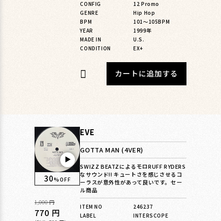
格
CONFIG
12 Promo
GENRE
Hip Hop
BPM
101〜105BPM
YEAR
1999年
MADE IN
U.S.
CONDITION
EX+
カートに追加する
EVE
GOTTA MAN (4VER)
▶︎
SWIZZ BEATZによるモロRUFF RYDERS
なサウンド!! キュートさを感じさせるコ
30
%OFF
ーラスが意外性があって良いです。セー
ル商品
通
1,000 円
ITEM NO
246237
常
セ
770 円
LABEL
INTERSCOPE