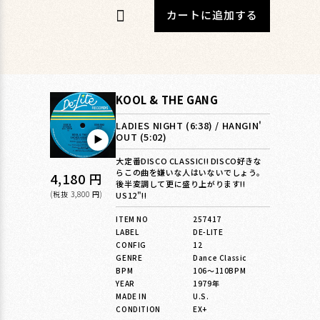
カートに追加する
KOOL & THE GANG
LADIES NIGHT (6:38) / HANGIN'
OUT (5:02)
▶︎
大定番DISCO CLASSIC!! DISCO好きな
らこの曲を嫌いな人はいないでしょう。
通
4,180 円
後半変調して更に盛り上がります!!
常
(税抜 3,800 円)
US12"!!
価
ITEM NO
257417
LABEL
DE-LITE
格
CONFIG
12
GENRE
Dance Classic
BPM
106〜110BPM
YEAR
1979年
MADE IN
U.S.
CONDITION
EX+