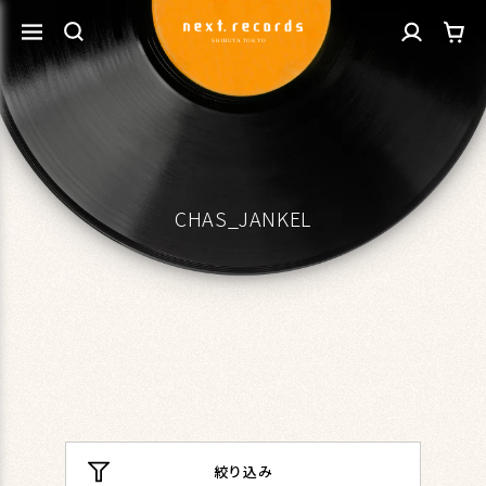
カ
コンテ
グ
ンツに
ー
進む
イ
ト
ン
CHAS_JANKEL
絞り込み