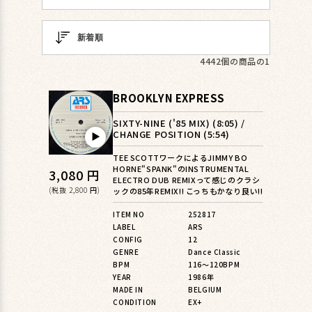
4442個の商品の1
BROOKLYN EXPRESS
SIXTY-NINE ('85 MIX) (8:05) /
CHANGE POSITION (5:54)
▶︎
TEE SCOTTワークによるJIMMY BO
HORNE"SPANK"のINSTRUMENTAL
通
3,080 円
ELECTRO DUB REMIXって感じのクラシ
常
(税抜 2,800 円)
ックの85年REMIX!! こっちもかなり良い!!
価
ITEM NO
252817
LABEL
ARS
格
CONFIG
12
GENRE
Dance Classic
BPM
116〜120BPM
YEAR
1986年
MADE IN
BELGIUM
CONDITION
EX+