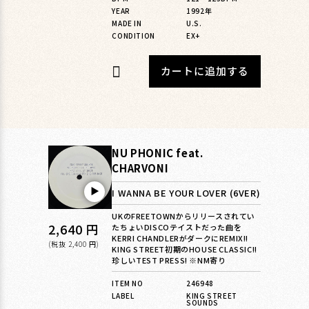
YEAR
1992年
MADE IN
U.S.
CONDITION
EX+
カートに追加する
NU PHONIC feat.
CHARVONI
▶︎
I WANNA BE YOUR LOVER (6VER)
UKのFREETOWNからリリースされてい
通
2,640 円
たちょいDISCOテイストだった曲を
KERRI CHANDLERがダークにREMIX!!
常
(税抜 2,400 円)
KING STREET初期のHOUSE CLASSIC!!
珍しいTEST PRESS! ※NM寄り
価
格
ITEM NO
246948
LABEL
KING STREET
SOUNDS