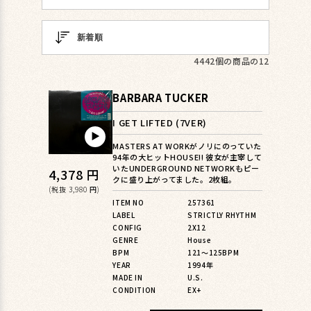
4442個の商品の12
BARBARA TUCKER
I GET LIFTED (7VER)
▶︎
MASTERS AT WORKがノリにのっていた
94年の大ヒットHOUSE!! 彼女が主宰して
いたUNDERGROUND NETWORKもピー
通
4,378 円
クに盛り上がってました。2枚組。
常
(税抜 3,980 円)
ITEM NO
257361
価
LABEL
STRICTLY RHYTHM
格
CONFIG
2X12
GENRE
House
BPM
121〜125BPM
YEAR
1994年
MADE IN
U.S.
CONDITION
EX+