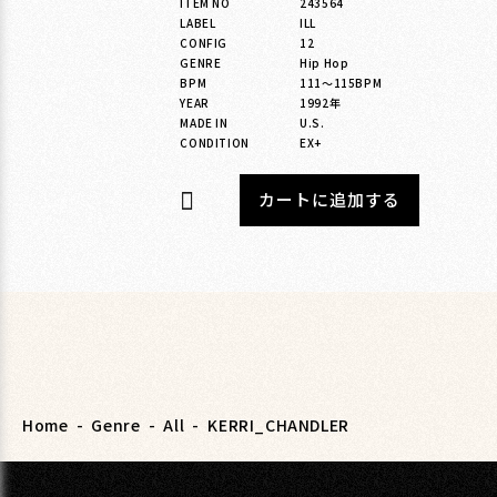
ITEM NO
243564
格
LABEL
ILL
CONFIG
12
GENRE
Hip Hop
BPM
111〜115BPM
YEAR
1992年
MADE IN
U.S.
CONDITION
EX+
カートに追加する
Home
-
Genre
-
All
-
KERRI_CHANDLER