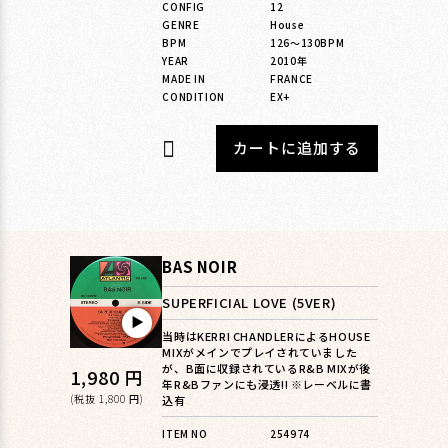
CONFIG
12
GENRE
House
BPM
126〜130BPM
YEAR
2010年
MADE IN
FRANCE
CONDITION
EX+
カートに追加する
BAS NOIR
SUPERFICIAL LOVE (5VER)
▶︎
当時はKERRI CHANDLERによるHOUSE
MIXがメインでプレイされていました
が、B面に収録されているR&B MIXが後
通
1,980 円
年R&Bファンにも浸透!! ※レーベルに書
常
(税抜 1,800 円)
込有
価
ITEM NO
254974