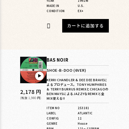
YEAR
1992年
MADE IN
U.S.
CONDITION
EX+
カートに追加する
BAS NOIR
SHOE-B-DOO (6VER)
▶︎
KERRI CHANDLER & DEE DEE BRAVEに
よるプロデュース。TONY HUMPHRIES
& TERRY BURRUS REMIXとCHICAGOの
通
2,178 円
BEN MAYSによるJAZZYなREMIXと全
常
(税抜 1,980 円)
MIX使える!!
価
ITEM NO
253181
LABEL
ATLANTIC
格
CONFIG
12
GENRE
House
BPM
121〜125BPM