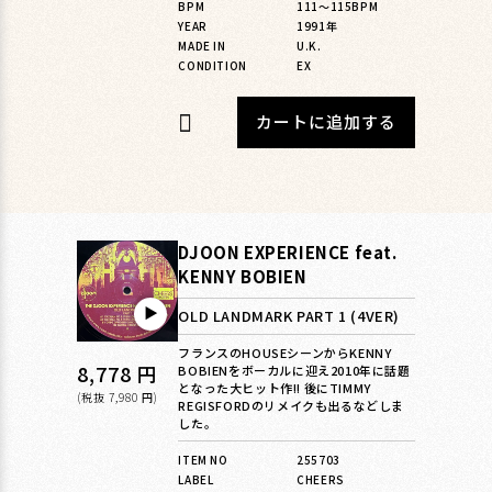
BPM
111〜115BPM
YEAR
1991年
MADE IN
U.K.
CONDITION
EX
カートに追加する
DJOON EXPERIENCE feat.
KENNY BOBIEN
▶︎
OLD LANDMARK PART 1 (4VER)
フランスのHOUSEシーンからKENNY
通
8,778 円
BOBIENをボーカルに迎え2010年に話題
となった大ヒット作!! 後にTIMMY
常
(税抜 7,980 円)
REGISFORDのリメイクも出るなどしま
した。
価
格
ITEM NO
255703
LABEL
CHEERS