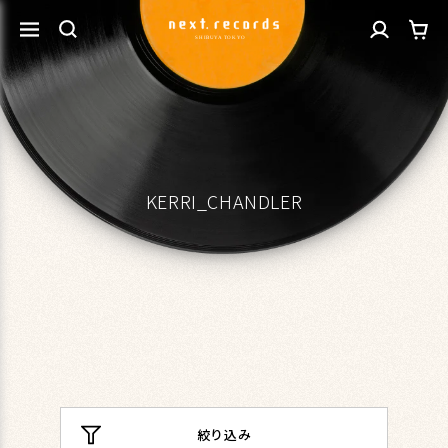
カ
コンテ
グ
ンツに
ー
進む
イ
ト
ン
KERRI_CHANDLER
絞り込み