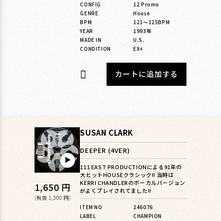
CONFIG
12 Promo
GENRE
House
BPM
121〜125BPM
YEAR
1993年
MADE IN
U.S.
CONDITION
EX+
カートに追加する
SUSAN CLARK
DEEPER (4VER)
▶︎
111 EAST PRODUCTIONによる91年の
大ヒットHOUSEクラシック!! 当時は
KERRI CHANDLERのボーカルバージョン
通
1,650 円
がよくプレイされてました!!
常
(税抜 1,500 円)
ITEM NO
246076
価
LABEL
CHAMPION