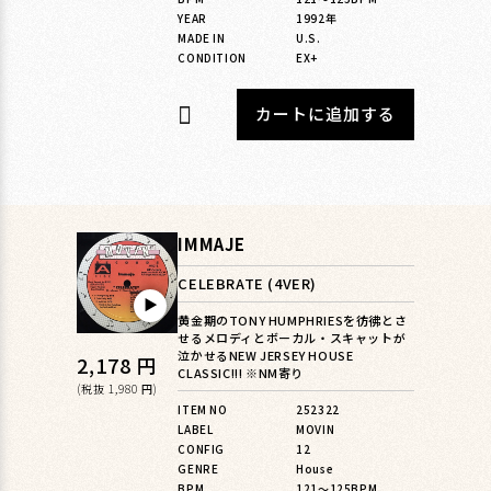
YEAR
1992年
MADE IN
U.S.
CONDITION
EX+
カートに追加する
IMMAJE
CELEBRATE (4VER)
▶︎
黄金期のTONY HUMPHRIESを彷彿とさ
せるメロディとボーカル・スキャットが
泣かせるNEW JERSEY HOUSE
通
2,178 円
CLASSIC!!! ※NM寄り
常
(税抜 1,980 円)
ITEM NO
252322
価
LABEL
MOVIN
格
CONFIG
12
GENRE
House
BPM
121〜125BPM