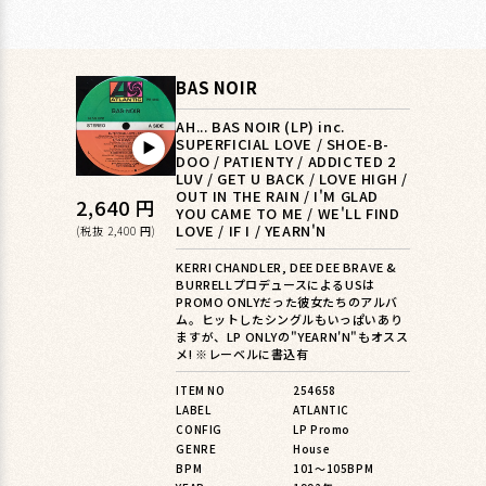
BAS NOIR
AH... BAS NOIR (LP) inc.
SUPERFICIAL LOVE / SHOE-B-
▶︎
DOO / PATIENTY / ADDICTED 2
LUV / GET U BACK / LOVE HIGH /
OUT IN THE RAIN / I'M GLAD
通
2,640 円
YOU CAME TO ME / WE'LL FIND
LOVE / IF I / YEARN'N
常
(税抜 2,400 円)
価
KERRI CHANDLER, DEE DEE BRAVE &
BURRELLプロデュースによるUSは
格
PROMO ONLYだった彼女たちのアルバ
ム。ヒットしたシングルもいっぱいあり
ますが、LP ONLYの"YEARN'N"もオスス
メ! ※レーベルに書込有
ITEM NO
254658
LABEL
ATLANTIC
CONFIG
LP Promo
GENRE
House
BPM
101〜105BPM