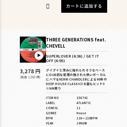
カートに追加する
THREE GENERATIONS feat.
CHEVELL
▶︎
SUPERLOVER (6:36) / GET IT
OFF (6:05)
通
3,278 円
グイグイと深みに陥れられそうなベース
にDUB的な処理の施された熱いボーカル
常
(税抜 2,980 円)
にハマるKERRI CHANDLERによる90年の
DEEP HOUSE CLASSIC!! B面もヒット!!
価
※NM寄り
格
ITEM NO
256742
LABEL
ATLANTIC
CONFIG
12
GENRE
House
BPM
116〜120BPM
YEAR
1990年