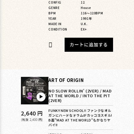
格
CONFIG
12
GENRE
House
BPM
116〜120BPM
YEAR
1991年
MADE IN
U.K.
CONDITION
EX+
カートに追加する
ART OF ORIGIN
NO SLOW ROLLIN' (2VER) / MAD
AT THE WORLD / INTO THE PIT
▶︎
(2VER)
FUNKY NEW SCHOOL!! ファンクなオル
通
2,640 円
ガンにハードなドラムがカッコヨスギル!
常
(税抜 2,400 円)
B面"MAD AT THE WORLD"もかなりヤ
バイ!!
価