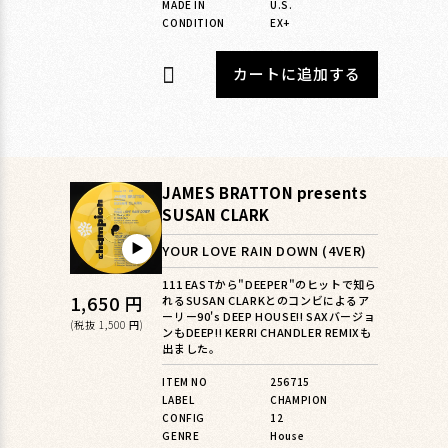
MADE IN
U.S.
CONDITION
EX+
カートに追加する
JAMES BRATTON presents
SUSAN CLARK
▶︎
YOUR LOVE RAIN DOWN (4VER)
111 EASTから"DEEPER"のヒットで知ら
通
1,650 円
れるSUSAN CLARKとのコンビによるア
ーリー90's DEEP HOUSE!! SAXバージョ
常
(税抜 1,500 円)
ンもDEEP!! KERRI CHANDLER REMIXも
出ました。
価
格
ITEM NO
256715
LABEL
CHAMPION
CONFIG
12
GENRE
House