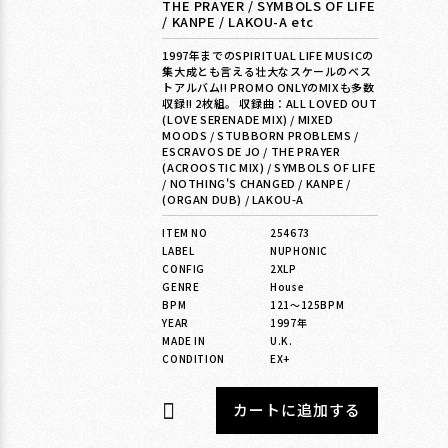
THE PRAYER / SYMBOLS OF LIFE
/ KANPE / LAKOU-A etc
格
1997年までのSPIRITUAL LIFE MUSICの
集大成とも言える壮大なスケールのベス
トアルバム!! PROMO ONLYのMIXも多数
収録!! 2枚組。 収録曲：ALL LOVED OUT
(LOVE SERENADE MIX) / MIXED
MOODS / STUBBORN PROBLEMS /
ESCRAVOS DE JO / THE PRAYER
(ACROOSTIC MIX) / SYMBOLS OF LIFE
/ NOTHING'S CHANGED / KANPE /
(ORGAN DUB) / LAKOU-A
ITEM NO
254673
LABEL
NUPHONIC
CONFIG
2XLP
GENRE
House
BPM
121〜125BPM
YEAR
1997年
MADE IN
U.K.
CONDITION
EX+
カートに追加する