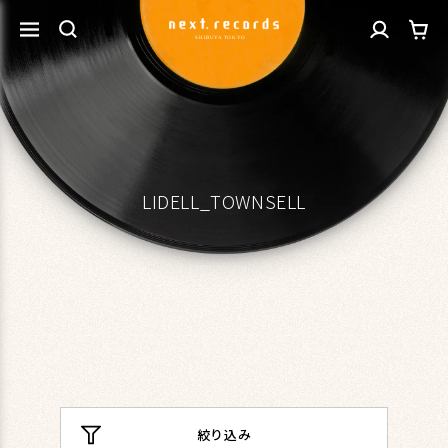
カ
コンテ
グ
ンツに
ー
進む
イ
ト
ン
LIDELL_TOWNSELL
絞り込み