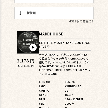
4387個の商品の2
MADDHOUSE
LET THE MUZIK TAKE CONTROL
(4VER)
▶︎
チープなSAXに、心地よいメロディとい
う組み合わせが90年代のCHICAGOって
通
2,178 円
感じです。ボーカルはDAJAEぽい。これ
常
(税抜 1,980 円)
もDA REBELSと同じくHULA & K.
FINGERSとLIDELL TOWNSELLのユニッ
価
ト。※ほぼNM
格
ITEM NO
256726
LABEL
CLUBHOUSE
CONFIG
12
GENRE
House
BPM
116〜120BPM
YEAR
1992年
MADE IN
U.S.