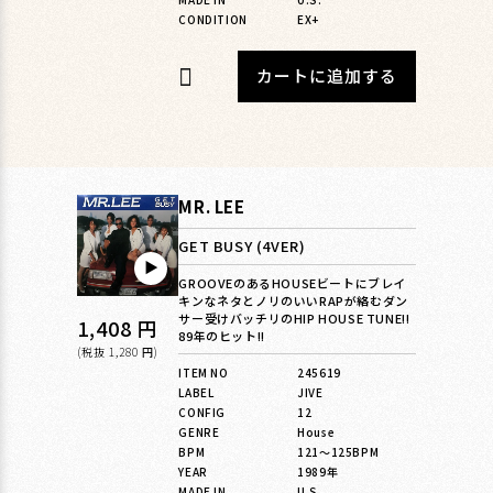
CONDITION
EX+
カートに追加する
MR. LEE
GET BUSY (4VER)
▶︎
GROOVEのあるHOUSEビートにブレイ
キンなネタとノリのいいRAPが絡むダン
サー受けバッチリのHIP HOUSE TUNE!!
通
1,408 円
89年のヒット!!
常
(税抜 1,280 円)
ITEM NO
245619
価
LABEL
JIVE
格
CONFIG
12
GENRE
House
BPM
121〜125BPM
YEAR
1989年
MADE IN
U.S.