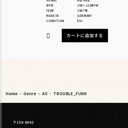
GENRE
Hip Hop
BPM
106〜110BPM
YEAR
1987年
MADE IN
GERMANY
CONDITION
EX+
カートに追加する
Home
-
Genre
-
All
-
TROUBLE_FUNK
〒150-0042