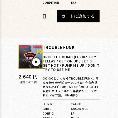
CONDITION
EX+
カートに追加する
TROUBLE FUNK
DROP THE BOMB (LP) inc. HEY
FELLAS / GET ON UP / LET'S
▶︎
GET HOT / PUMP ME UP / DON'T
TRY TO USE ME
通
2,640 円
GO-GOといったらTROUBLE FUNK。そ
常
(税抜 2,400 円)
んな彼らのデビューアルバム!! 今も色褪
せない名曲"PUMP ME UP"等HOTな6曲
価
収録!! オリジナルの５年後にリリースさ
れたドイツ盤。※NM寄り
格
ITEM NO
244638
LABEL
SUGAR HILL
CONFIG
LP