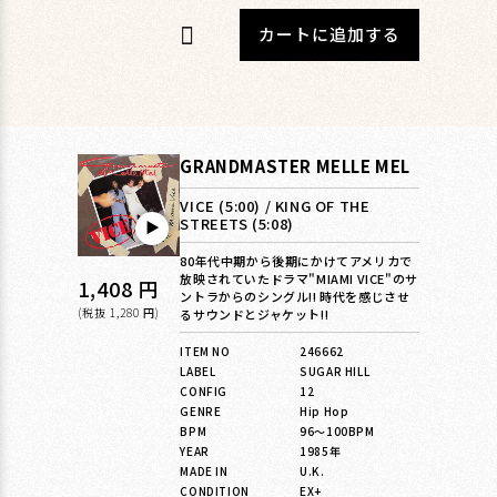
カートに追加する
GRANDMASTER MELLE MEL
VICE (5:00) / KING OF THE
STREETS (5:08)
▶︎
80年代中期から後期にかけてアメリカで
放映されていたドラマ"MIAMI VICE"のサ
通
1,408 円
ントラからのシングル!! 時代を感じさせ
常
(税抜 1,280 円)
るサウンドとジャケット!!
価
ITEM NO
246662
LABEL
SUGAR HILL
格
CONFIG
12
GENRE
Hip Hop
BPM
96〜100BPM
YEAR
1985年
MADE IN
U.K.
CONDITION
EX+