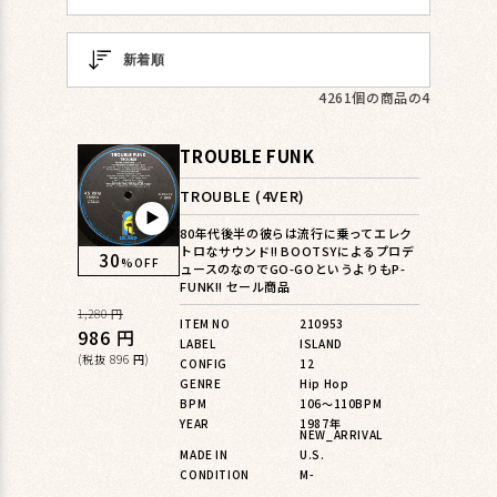
4261個の商品の4
TROUBLE FUNK
TROUBLE (4VER)
▶︎
80年代後半の彼らは流行に乗ってエレク
トロなサウンド!! BOOTSYによるプロデ
30
%OFF
ュースのなのでGO-GOというよりもP-
FUNK!! セール商品
通
1,280 円
ITEM NO
210953
常
セ
986 円
LABEL
ISLAND
価
ー
(税抜 896 円)
CONFIG
12
GENRE
Hip Hop
格
ル
BPM
106〜110BPM
価
YEAR
1987年
NEW_ARRIVAL
格
MADE IN
U.S.
CONDITION
M-