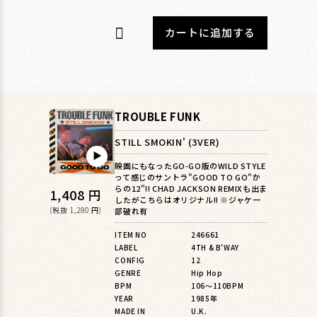
カートに追加する
TROUBLE FUNK
STILL SMOKIN' (3VER)
▶︎
映画にもなったGO-GO版のWILD STYLE
って感じのサントラ"GOOD TO GO"か
らの12"!! CHAD JACKSON REMIXも出ま
通
1,408 円
したがこちらはオリジナル!! ※ジャケ一
常
(税抜 1,280 円)
部破れ有
価
ITEM NO
246661
LABEL
4TH & B'WAY
格
CONFIG
12
GENRE
Hip Hop
BPM
106〜110BPM
YEAR
1985年
MADE IN
U.K.