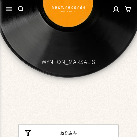
カ
コンテ
グ
ンツに
ー
進む
イ
ト
ン
WYNTON_MARSALIS
絞り込み