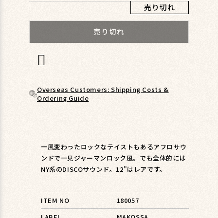
ィ
売り切れ
ア
(1)
売り切れ
を
開
く
Overseas Customers: Shipping Costs &
Ordering Guide
一風変わったロックなテイストもあるアフロサウ
ンドで一見ジャーマンロック風。でも全体的には
NY系のDISCOサウンド。12"はレアです。
ITEM NO
180057
LABEL
MAKOSSA