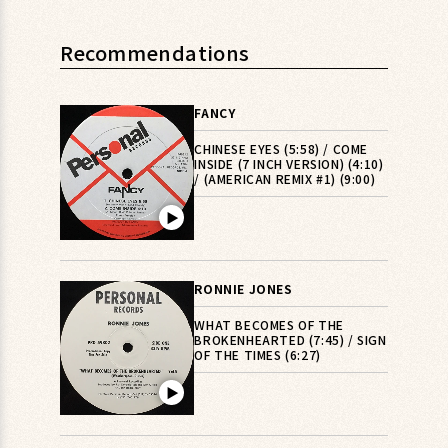
Recommendations
FANCY
CHINESE EYES (5:58) / COME
INSIDE (7 INCH VERSION) (4:10)
/ (AMERICAN REMIX #1) (9:00)
▶︎
RONNIE JONES
WHAT BECOMES OF THE
BROKENHEARTED (7:45) / SIGN
OF THE TIMES (6:27)
▶︎