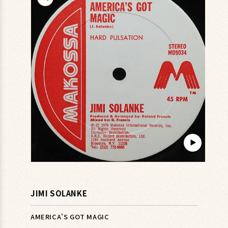
キップ
▶︎
モ
ー
ダ
JIMI SOLANKE
ル
で
メ
AMERICA'S GOT MAGIC
デ