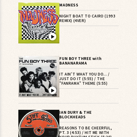
MADNESS
NIGHT BOAT TO CAIRO (1993
REMIX) (4VER)
▶︎
FUN BOY THREE with
BANANARAMA
IT AIN'T WHAT YOU DO... /
JUST DO IT (5:55) / THE
"FANRAMA" THEME (5:55)
▶︎
IAN DURY & THE
BLOCKHEADS
REASONS TO BE CHEERFUL,
PT. 3 (4:53) / HIT ME WITH
YOUR RHYTHM STICK (5:20)