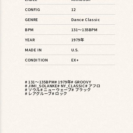
CONFIG
12
GENRE
Dance Classic
BPM
131〜135BPM
YEAR
1979年
MADE IN
U.S.
CONDITION
EX+
# 131〜135BPM
# 1979年
# GROOVY
# JIMI_SOLANKE
# NY_CLASSIC
# アフロ
# ソウル
# ニューウェーブ
# ブラック
# レアグルーブ
# ロック