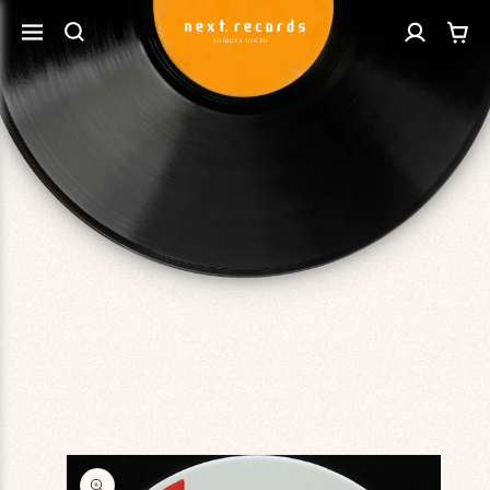
カ
コンテ
グ
ンツに
ー
進む
イ
ト
ン
商品情
報にス