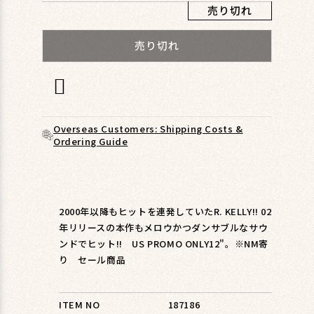
ィ
売り切れ
ア
(1)
売り切れ
を
開
く
Overseas Customers: Shipping Costs &
Ordering Guide
2000年以降もヒットを連発していたR. KELLY!! 02
年リリースの本作もメロウかつダンサブルなサウ
ンドでヒット!! US PROMO ONLY12"。※NM寄
り セール商品
ITEM NO
187186