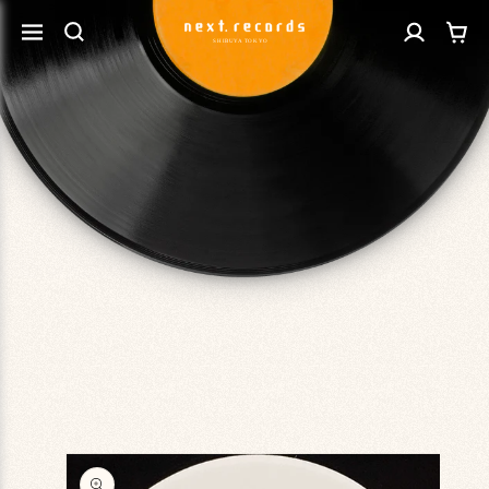
カ
コンテ
グ
ンツに
ー
進む
イ
ト
ン
商品情
報にス