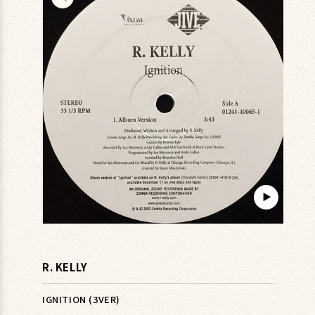
キップ
▶︎
モ
ー
ダ
R. KELLY
ル
で
メ
IGNITION (3VER)
デ