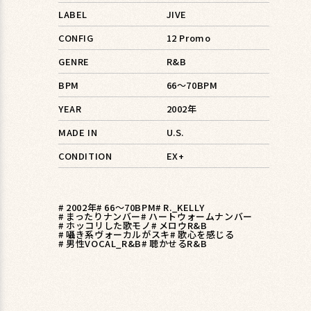
LABEL
JIVE
CONFIG
12 Promo
GENRE
R&B
BPM
66〜70BPM
YEAR
2002年
MADE IN
U.S.
CONDITION
EX+
# 2002年
# 66〜70BPM
# R._KELLY
# まったりナンバー
# ハートウォームナンバー
# ホッコリした歌モノ
# メロウR&B
# 囁き系ヴォーカルがスキ
# 歌心を感じる
# 男性VOCAL_R&B
# 聴かせるR&B