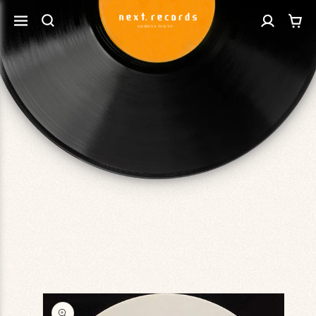
カ
コンテ
グ
ンツに
ー
進む
イ
ト
ン
商品情
報にス