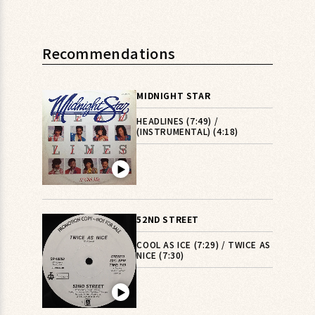
Recommendations
MIDNIGHT STAR
HEADLINES (7:49) /
(INSTRUMENTAL) (4:18)
▶︎
52ND STREET
COOL AS ICE (7:29) / TWICE AS
NICE (7:30)
▶︎