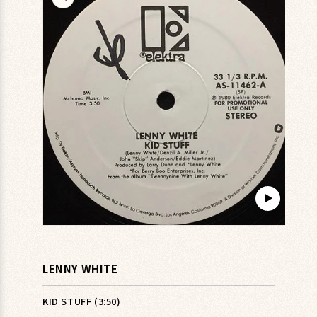
キップ
▶︎
モ
ー
ダ
LENNY WHITE
ル
で
メ
KID STUFF (3:50)
デ