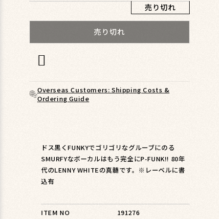
ィ
売り切れ
ア
(1)
売り切れ
を
開
く
Overseas Customers: Shipping Costs &
Ordering Guide
ドス黒くFUNKYでゴリゴリなグルーブにのる
SMURFYなボーカルはもう完全にP-FUNK!! 80年
代のLENNY WHITEの真髄です。※レーベルに書
込有
ITEM NO
191276