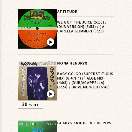
ATTITUDE
WE GOT THE JUICE (5:10) /
(DUB VERSION) (5:53) / ( A
CAPELLA GLIMMER) (3:21)
▶︎
NONA HENDRYX
BABY GO-GO (SUPERSTITIOUS
MIX) (6:47) / (7" ALGE MIX)
(4:08) / (DUB/ACAPPELLA)
(6:24) / DRIVE ME WILD (6:46)
▶︎
30
%OFF
GLADYS KNIGHT & THE PIPS