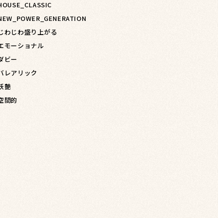
 HOUSE_CLASSIC
 NEW_POWER_GENERATION
 じわじわ盛り上がる
 エモーショナル
 ダビー
 バレアリック
 妖艶
 空間的