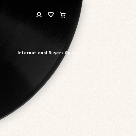
ロ
カ
グ
ー
イ
ト
ン
n
International Buyers Guide