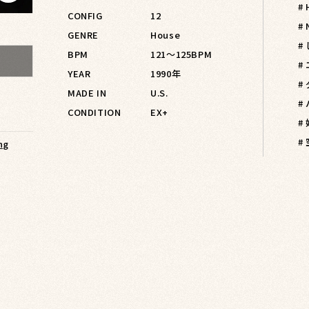
#
CONFIG
12
#
GENRE
House
#
BPM
121〜125BPM
#
YEAR
1990年
#
MADE IN
U.S.
#
CONDITION
EX+
#
#
ng