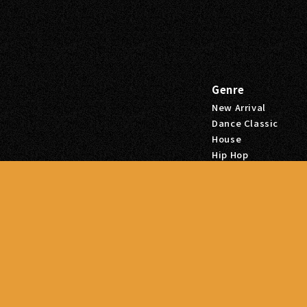
Genre
New Arrival
Dance Classic
House
Hip Hop
ビル本館2F
R&B
Sale
Tags
Hip Hop
R&B
Dance Classic
House
こちらにお客様のメー