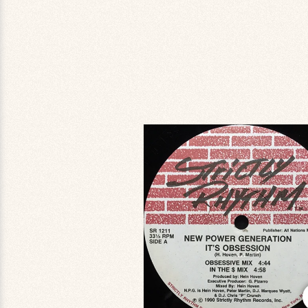
商品情
報にス
キップ