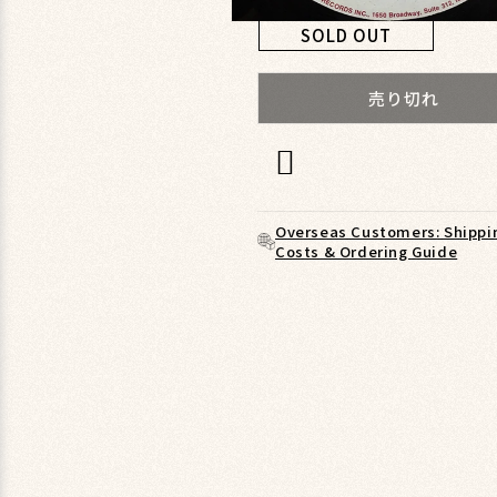
モ
SOLD OUT
ー
ダ
ル
売り切れ
で
メ
デ
ィ
ア
(1)
Overseas Customers: Shippi
を
Costs & Ordering Guide
開
く