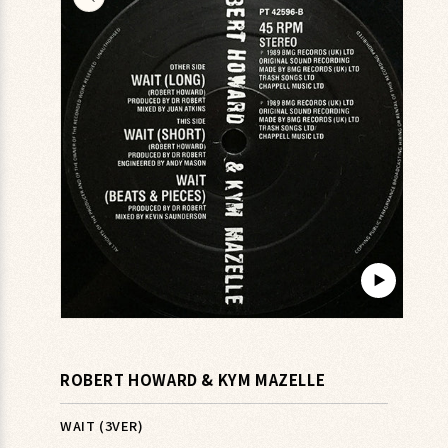
キップ
▶︎
モ
ー
ダ
ROBERT HOWARD & KYM MAZELLE
ル
で
メ
WAIT (3VER)
デ