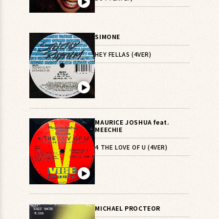
▶︎
SIMONE
HEY FELLAS (4VER)
▶︎
MAURICE JOSHUA feat.
MEECHIE
4 THE LOVE OF U (4VER)
▶︎
MICHAEL PROCTEOR