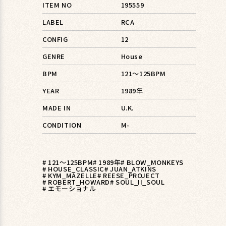
ITEM NO
195559
LABEL
RCA
CONFIG
12
GENRE
House
BPM
121〜125BPM
YEAR
1989年
MADE IN
U.K.
CONDITION
M-
# 121〜125BPM
# 1989年
# BLOW_MONKEYS
# HOUSE_CLASSIC
# JUAN_ATKINS
# KYM_MAZELLE
# REESE_PROJECT
# ROBERT_HOWARD
# SOUL_II_SOUL
# エモーショナル