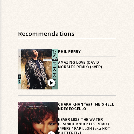
Recommendations
PHIL PERRY
AMAZING LOVE (DAVID
MORALES REMIX) (4VER)
▶︎
CHAKA KHAN feat. ME'SHELL
NDEGEOCELLO
NEVER MISS THE WATER
(FRANKIE KNUCKLES REMIX)
(4VER) / PAPILLON (aka HOT
BUTTERFLY)