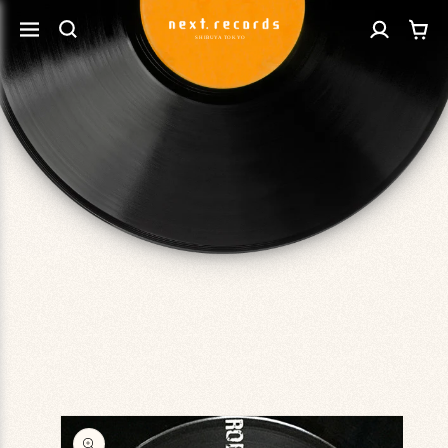
カ
コンテ
グ
ンツに
ー
進む
イ
ト
ン
商品情
報にス