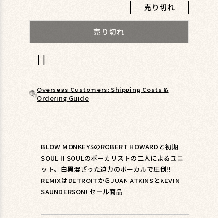
ィ
売り切れ
ア
(1)
売り切れ
を
開
く
Overseas Customers: Shipping Costs &
Ordering Guide
BLOW MONKEYSのROBERT HOWARDと初期
SOUL II SOULのボーカリストの二人によるユニ
ット。白黒混ざった迫力のボーカルで圧倒!!
REMIXはDETROITからJUAN ATKINSとKEVIN
SAUNDERSON! セール商品