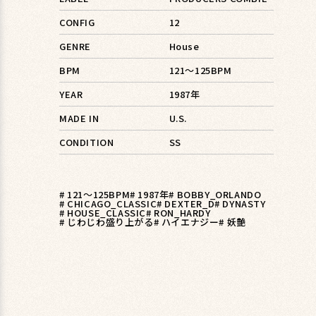
CONFIG
12
GENRE
House
BPM
121〜125BPM
YEAR
1987年
MADE IN
U.S.
CONDITION
SS
# 121〜125BPM
# 1987年
# BOBBY_ORLANDO
# CHICAGO_CLASSIC
# DEXTER_D
# DYNASTY
# HOUSE_CLASSIC
# RON_HARDY
# じわじわ盛り上がる
# ハイエナジー
# 妖艶