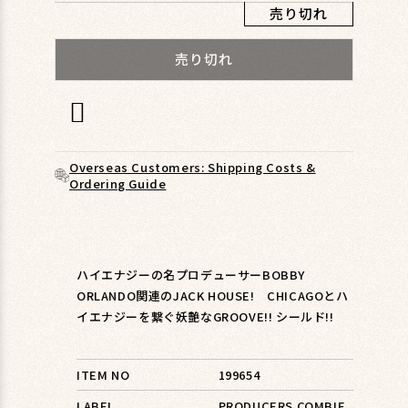
ィ
売り切れ
ア
(1)
売り切れ
を
開
く
Overseas Customers: Shipping Costs &
Ordering Guide
ハイエナジーの名プロデューサーBOBBY
ORLANDO関連のJACK HOUSE! CHICAGOとハ
イエナジーを繋ぐ妖艶なGROOVE!! シールド!!
ITEM NO
199654
LABEL
PRODUCERS COMBIE