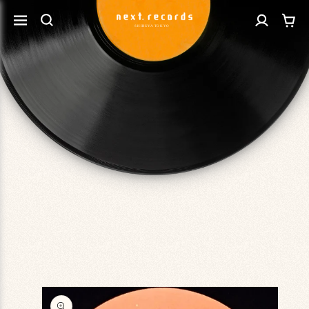
カ
コンテ
グ
ンツに
ー
進む
イ
ト
ン
商品情
報にス