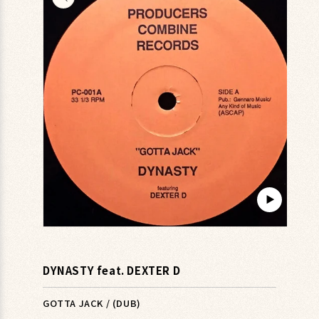
キップ
▶︎
モ
ー
ダ
DYNASTY feat. DEXTER D
ル
で
メ
GOTTA JACK / (DUB)
デ