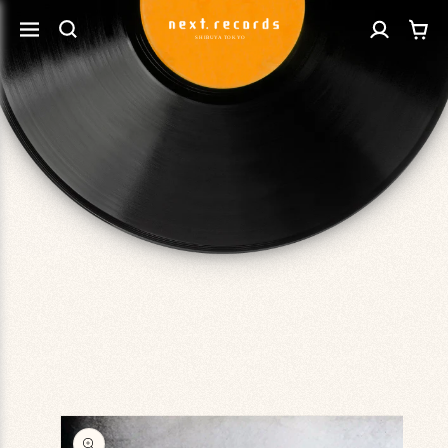
カ
コンテ
グ
ンツに
ー
進む
イ
ト
ン
商品情
報にス