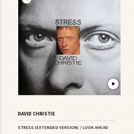
キップ
▶︎
モ
ー
ダ
DAVID CHRISTIE
ル
で
メ
STRESS (EXTENDED VERSION) / LOOK AHEAD
デ