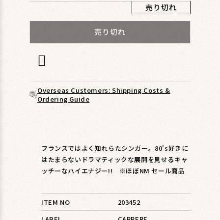
ィ
売り切れ
ア
(1)
売り切れ
を
開
く
Overseas Customers: Shipping Costs &
Ordering Guide
フランスではよく知れらたシンガー。80's好きに
はたまらないドラマティックな展開を見せるキャ
ッチーなハイエナジー!! ※ほぼNM セール商品
ITEM NO
203452
LABEL
CARRERE