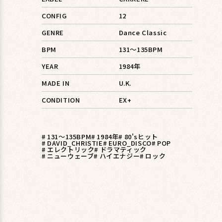
CONFIG
12
GENRE
Dance Classic
BPM
131〜135BPM
YEAR
1984年
MADE IN
U.K.
CONDITION
EX+
# 131〜135BPM
# 1984年
# 80'sヒット
# DAVID_CHRISTIE
# EURO_DISCO
# POP
# エレクトリック
# ドラマティック
# ニューウェーブ
# ハイエナジー
# ロック