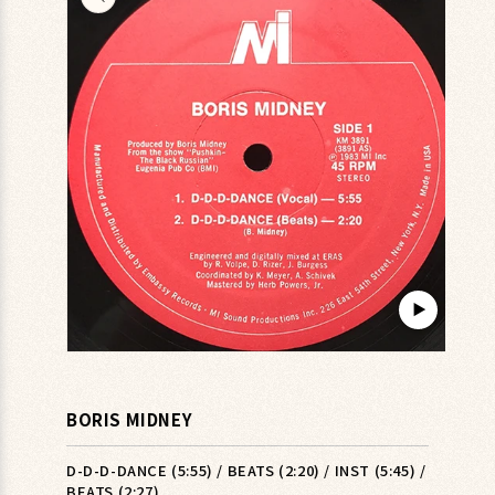
キップ
▶︎
モ
ー
ダ
BORIS MIDNEY
ル
で
メ
D-D-D-DANCE (5:55) / BEATS (2:20) / INST (5:45) /
デ
BEATS (2:27)