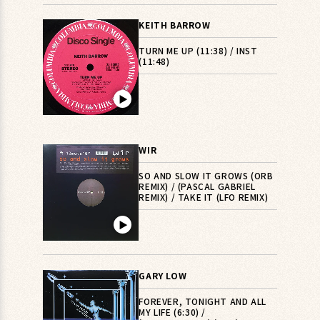
KEITH BARROW
TURN ME UP (11:38) / INST
(11:48)
▶︎
WIR
SO AND SLOW IT GROWS (ORB
REMIX) / (PASCAL GABRIEL
REMIX) / TAKE IT (LFO REMIX)
▶︎
GARY LOW
FOREVER, TONIGHT AND ALL
MY LIFE (6:30) /