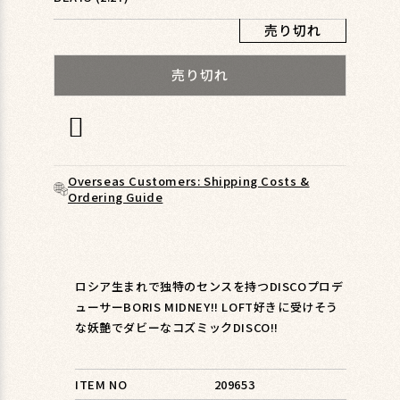
ィ
ア
売り切れ
(1)
を
売り切れ
開
く
Overseas Customers: Shipping Costs &
Ordering Guide
ロシア生まれで独特のセンスを持つDISCOプロデ
ューサーBORIS MIDNEY!! LOFT好きに受けそう
な妖艶でダビーなコズミックDISCO!!
ITEM NO
209653