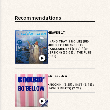
Recommendations
HEAVEN 17
.. (AND THAT'S NO LIE) (RE-
MIXED TO ENHANCE ITS
DANCEABILITY) (6:10) / (LP
VERSION) (10:02) / THE FUSE
(3:05)
▶︎
BO' BELLOW
KNOCKIN' (5:55) / INST (6:42) /
(BONUS BEATS) (2:28)
▶︎