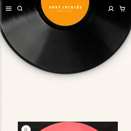
カ
コンテ
グ
ンツに
ー
進む
イ
ト
ン
商品情
報にス