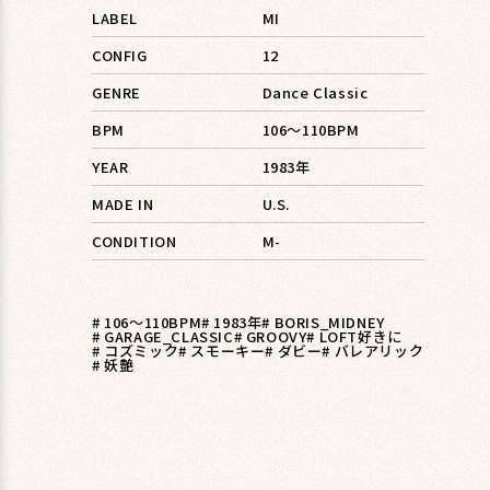
LABEL
MI
CONFIG
12
GENRE
Dance Classic
BPM
106〜110BPM
YEAR
1983年
MADE IN
U.S.
CONDITION
M-
# 106〜110BPM
# 1983年
# BORIS_MIDNEY
# GARAGE_CLASSIC
# GROOVY
# LOFT好きに
# コズミック
# スモーキー
# ダビー
# バレアリック
# 妖艶