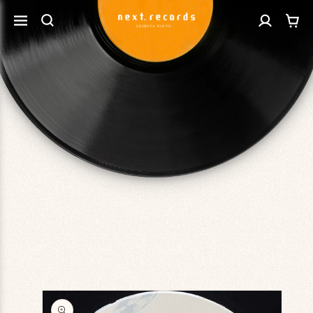
カ
コンテ
グ
ンツに
ー
進む
イ
ト
ン
商品情
報にス