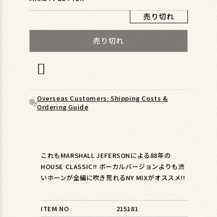
ィ
ア
売り切れ
(1)
を
売り切れ
開
く
Overseas Customers: Shipping Costs &
Ordering Guide
これもMARSHALL JEFERSONによる88年の
HOUSE CLASSIC!! ボーカルバージョンよりも渋
いホーンが全編に吹き荒れるNY MIXがオススメ!!
ITEM NO
215181