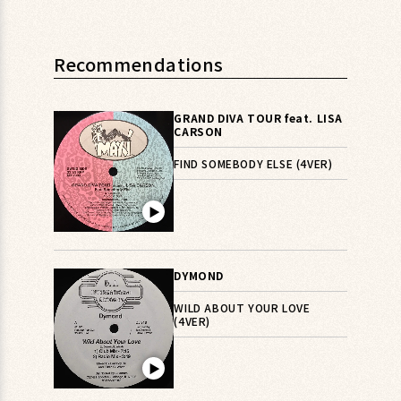
Recommendations
GRAND DIVA TOUR feat. LISA
CARSON
FIND SOMEBODY ELSE (4VER)
▶︎
DYMOND
WILD ABOUT YOUR LOVE
(4VER)
▶︎