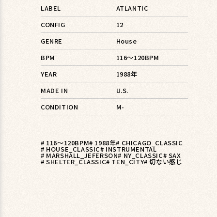
LABEL
ATLANTIC
CONFIG
12
GENRE
House
BPM
116〜120BPM
YEAR
1988年
MADE IN
U.S.
CONDITION
M-
# 116〜120BPM
# 1988年
# CHICAGO_CLASSIC
# HOUSE_CLASSIC
# INSTRUMENTAL
# MARSHALL_JEFERSON
# NY_CLASSIC
# SAX
# SHELTER_CLASSIC
# TEN_CITY
# 切ない感じ