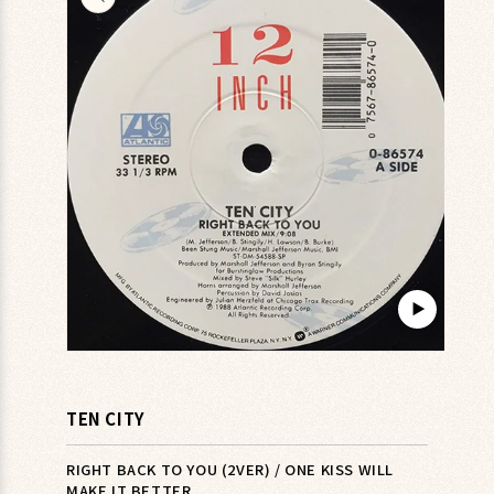
キップ
▶︎
モ
ー
ダ
TEN CITY
ル
で
メ
RIGHT BACK TO YOU (2VER) / ONE KISS WILL
デ
MAKE IT BETTER