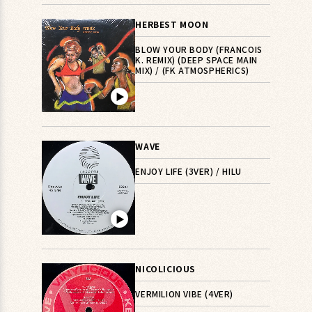
HERBEST MOON
BLOW YOUR BODY (FRANCOIS
K. REMIX) (DEEP SPACE MAIN
MIX) / (FK ATMOSPHERICS)
▶︎
WAVE
ENJOY LIFE (3VER) / HILU
▶︎
NICOLICIOUS
VERMILION VIBE (4VER)