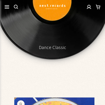
カ
コンテ
グ
ンツに
ー
進む
イ
ト
ン
Dance Classic
商品情
報にス