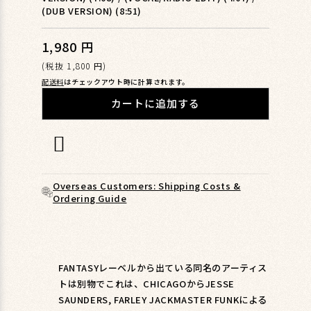
ィ
(DUB VERSION) (8:51)
ア
(1)
1,980 円
通
を
開
常
(税抜 1,800 円)
く
価
配送料
はチェックアウト時に計算されます。
格
カートに追加する
Overseas Customers: Shipping Costs &
Ordering Guide
FANTASYレーベルから出ている同名のアーティス
トは別物でこれは、CHICAGOからJESSE
SAUNDERS, FARLEY JACKMASTER FUNKによる