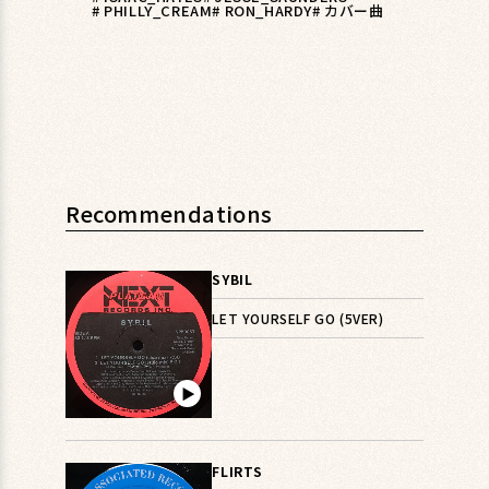
# PHILLY_CREAM
# RON_HARDY
# カバー曲
Recommendations
SYBIL
LET YOURSELF GO (5VER)
▶︎
FLIRTS