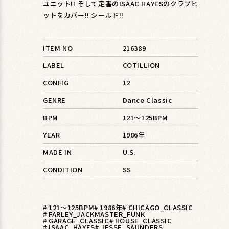
ユニット!! そして定番のISAAC HAYESのクラブヒ
ットをカバー!! シールド!!
ITEM NO
216389
LABEL
COTILLION
CONFIG
12
GENRE
Dance Classic
BPM
121〜125BPM
YEAR
1986年
MADE IN
U.S.
CONDITION
SS
# 121〜125BPM
# 1986年
# CHICAGO_CLASSIC
# FARLEY_JACKMASTER_FUNK
# GARAGE_CLASSIC
# HOUSE_CLASSIC
# ISAAC_HAYES
# JESSE_SAUNDERS