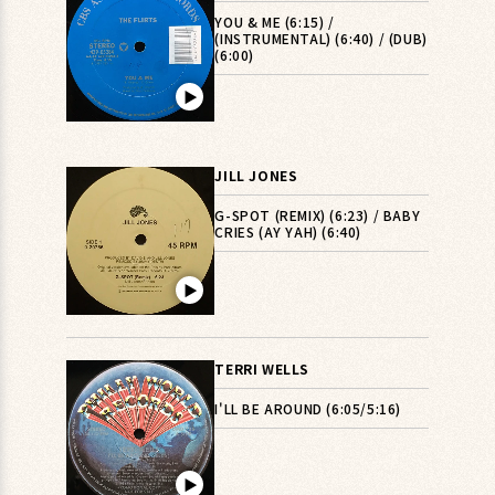
YOU & ME (6:15) /
(INSTRUMENTAL) (6:40) / (DUB)
(6:00)
▶︎
JILL JONES
G-SPOT (REMIX) (6:23) / BABY
CRIES (AY YAH) (6:40)
▶︎
TERRI WELLS
I'LL BE AROUND (6:05/5:16)
▶︎