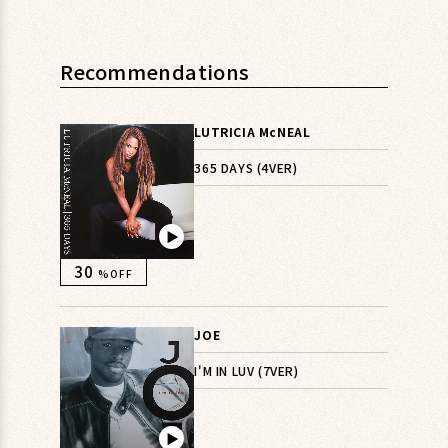
Recommendations
LUTRICIA McNEAL
365 DAYS (4VER)
▶︎
30
%OFF
JOE
I'M IN LUV (7VER)
▶︎