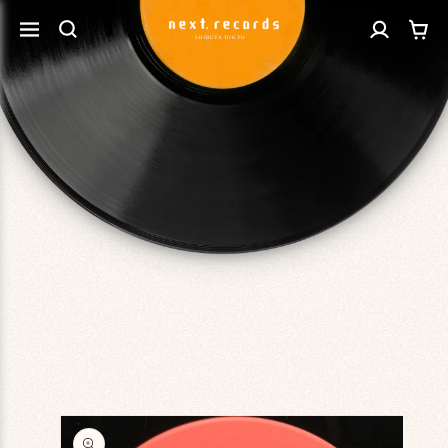
カ
コンテ
グ
ンツに
ー
進む
イ
ト
ン
商品情
報にス