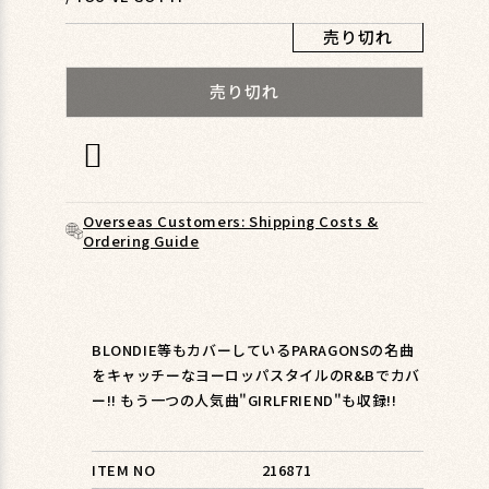
ィ
ア
売り切れ
(1)
を
売り切れ
開
く
Overseas Customers: Shipping Costs &
Ordering Guide
BLONDIE等もカバーしているPARAGONSの名曲
をキャッチーなヨーロッパスタイルのR&Bでカバ
ー!! もう一つの人気曲"GIRLFRIEND"も収録!!
ITEM NO
216871