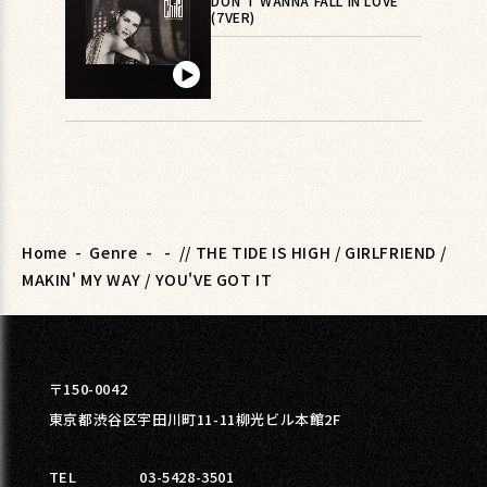
DON'T WANNA FALL IN LOVE
(7VER)
▶︎
Home
-
Genre
-
-
// THE TIDE IS HIGH / GIRLFRIEND /
MAKIN' MY WAY / YOU'VE GOT IT
〒150-0042
東京都渋谷区宇田川町11-11柳光ビル本館2F
TEL
03-5428-3501