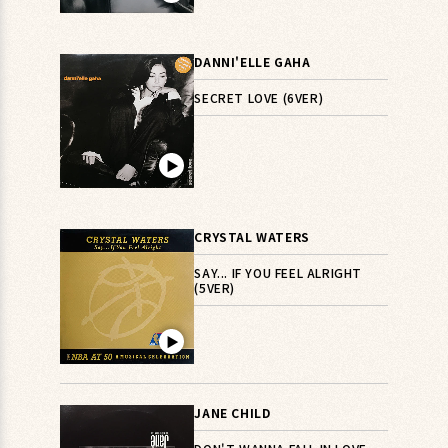
DANNI'ELLE GAHA
SECRET LOVE (6VER)
▶︎
CRYSTAL WATERS
SAY... IF YOU FEEL ALRIGHT
(5VER)
▶︎
JANE CHILD