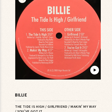
キップ
▶︎
モ
ー
ダ
BILLIE
ル
で
メ
THE TIDE IS HIGH / GIRLFRIEND / MAKIN' MY WAY
デ
/ YOU'VE GOT IT