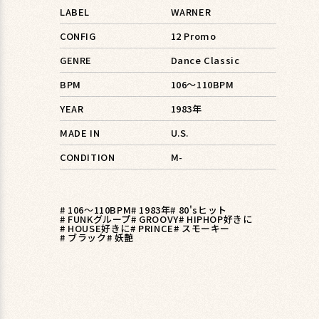
LABEL
WARNER
CONFIG
12 Promo
GENRE
Dance Classic
BPM
106〜110BPM
YEAR
1983年
MADE IN
U.S.
CONDITION
M-
# 106〜110BPM
# 1983年
# 80'sヒット
# FUNKグループ
# GROOVY
# HIPHOP好きに
# HOUSE好きに
# PRINCE
# スモーキー
# ブラック
# 妖艶