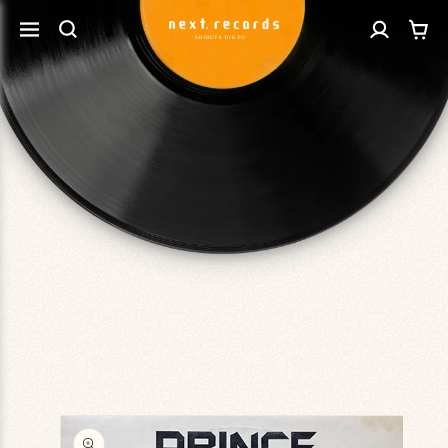
カ
コンテ
グ
ンツに
ー
進む
イ
ト
ン
商品情
報にス