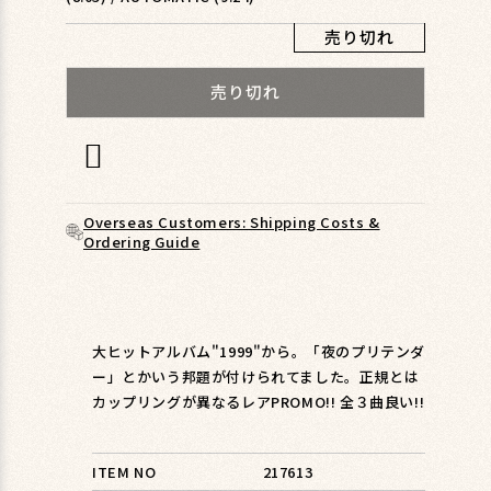
ィ
ア
売り切れ
(1)
を
売り切れ
開
く
Overseas Customers: Shipping Costs &
Ordering Guide
大ヒットアルバム"1999"から。「夜のプリテンダ
ー」とかいう邦題が付けられてました。正規とは
カップリングが異なるレアPROMO!! 全３曲良い!!
ITEM NO
217613