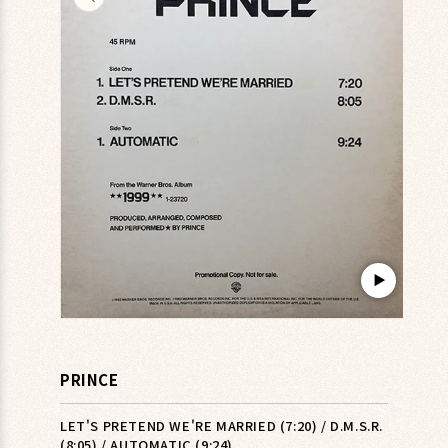
キップ
▶︎
モ
ー
ダ
PRINCE
ル
で
メ
LET'S PRETEND WE'RE MARRIED (7:20) / D.M.S.R.
デ
(8:05) / AUTOMATIC (9:24)