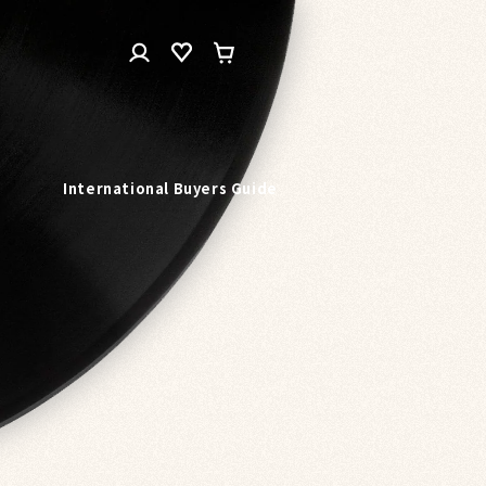
ロ
カ
グ
ー
イ
ト
ン
n
International Buyers Guide