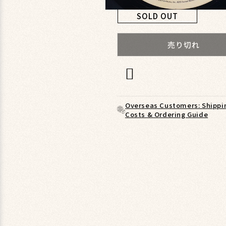
モ
SOLD OUT
ー
ダ
ル
売り切れ
で
メ
デ
ィ
ア
(1)
Overseas Customers: Shippi
を
Costs & Ordering Guide
開
く