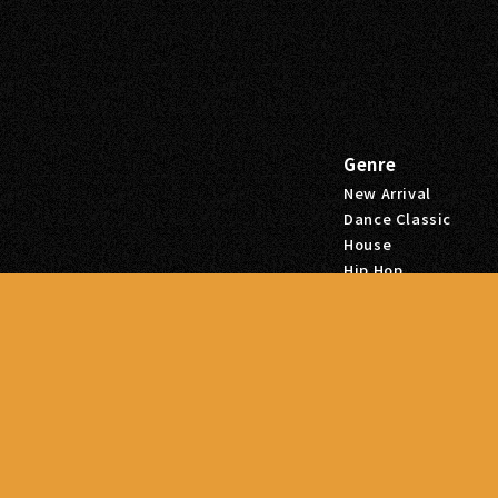
Genre
New Arrival
Dance Classic
House
Hip Hop
ビル本館2F
R&B
Sale
Tags
Hip Hop
R&B
Dance Classic
House