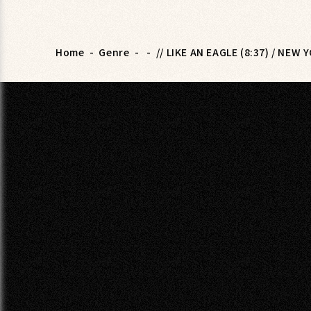
Home
-
Genre
-
-
// LIKE AN EAGLE (8:37) / NEW 