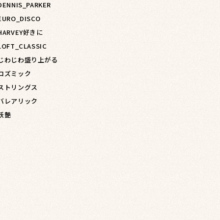
DENNIS_PARKER
 EURO_DISCO
 HARVEY好きに
LOFT_CLASSIC
 じわじわ盛り上がる
 コズミック
 ストリングス
 バレアリック
 妖艶