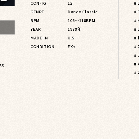
CONFIG
12
# 
GENRE
Dance Classic
#
BPM
106〜110BPM
#
YEAR
1979年
# 
MADE IN
U.S.
#
CONDITION
EX+
#
#
#
ng
#