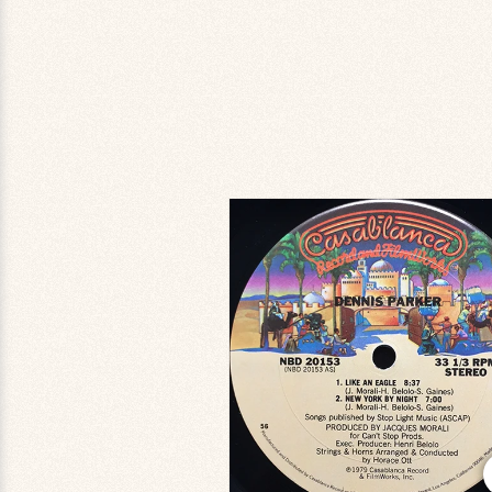
商品情
報にス
キップ