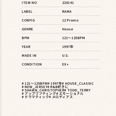
ITEM NO
220141
LABEL
RAMA
CONFIG
12 Promo
GENRE
House
BPM
121〜125BPM
YEAR
1997年
MADE IN
U.S.
CONDITION
EX+
# 121〜125BPM
# 1997年
# HOUSE_CLASSIC
# NEW_JERSEY
# R&B好きに
# SHAWN_CHRISTOPHER
# TODD_TERRY
# アップリフティング
# エモーショナル
# ドラマティック
# メロディアス