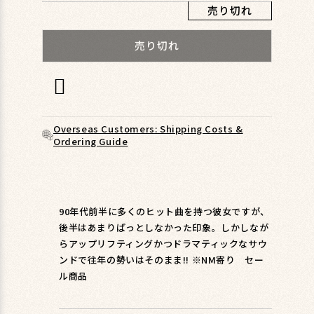
ィ
売り切れ
ア
(1)
売り切れ
を
開
く
Overseas Customers: Shipping Costs &
Ordering Guide
90年代前半に多くのヒット曲を持つ彼女ですが、
後半はあまりぱっとしなかった印象。しかしなが
らアップリフティングかつドラマティックなサウ
ンドで往年の勢いはそのまま!! ※NM寄り セー
ル商品