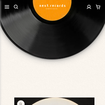
カ
コンテ
グ
ンツに
ー
進む
イ
ト
ン
商品情
報にス