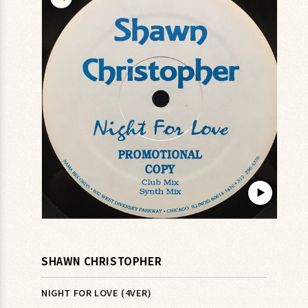
キップ
▶︎
モ
ー
ダ
SHAWN CHRISTOPHER
ル
で
メ
NIGHT FOR LOVE (4VER)
デ