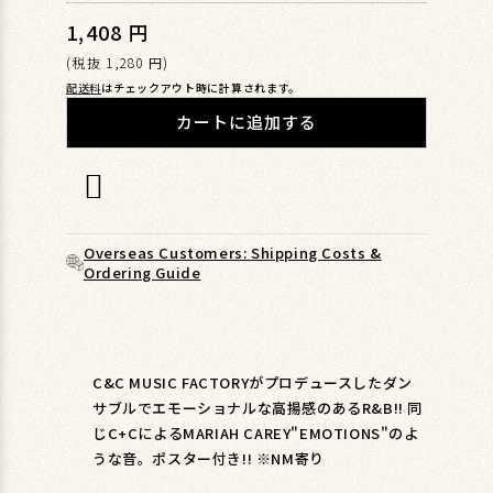
ィ
1,408 円
通
ア
(1)
常
(税抜 1,280 円)
を
価
配送料
はチェックアウト時に計算されます。
開
格
く
カートに追加する
Overseas Customers: Shipping Costs &
Ordering Guide
C&C MUSIC FACTORYがプロデュースしたダン
サブルでエモーショナルな高揚感のあるR&B!! 同
じC+CによるMARIAH CAREY"EMOTIONS"のよ
うな音。ポスター付き!! ※NM寄り