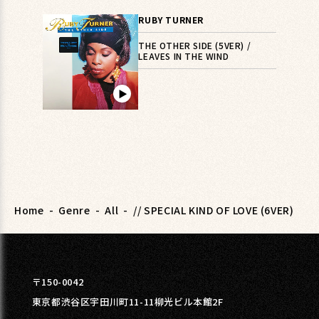
RUBY TURNER
THE OTHER SIDE (5VER) /
LEAVES IN THE WIND
▶︎
Home
-
Genre
-
All
-
// SPECIAL KIND OF LOVE (6VER)
〒150-0042
東京都渋谷区宇田川町11-11柳光ビル本館2F