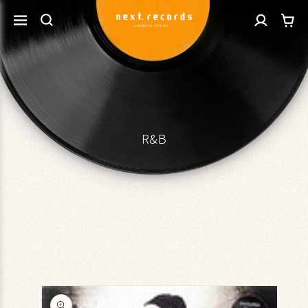
カ
コンテ
グ
ンツに
ー
進む
イ
ト
ン
R&B
商品情
報にス