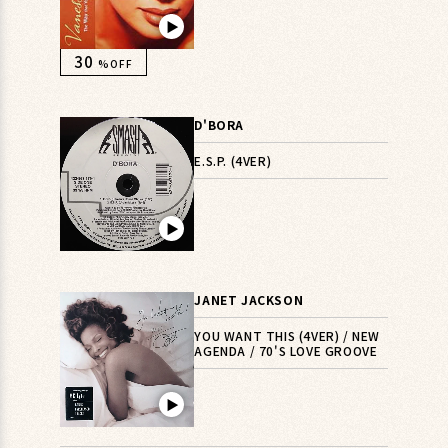
▶︎
30
%OFF
D'BORA
E.S.P. (4VER)
▶︎
JANET JACKSON
YOU WANT THIS (4VER) / NEW
AGENDA / 70'S LOVE GROOVE
▶︎