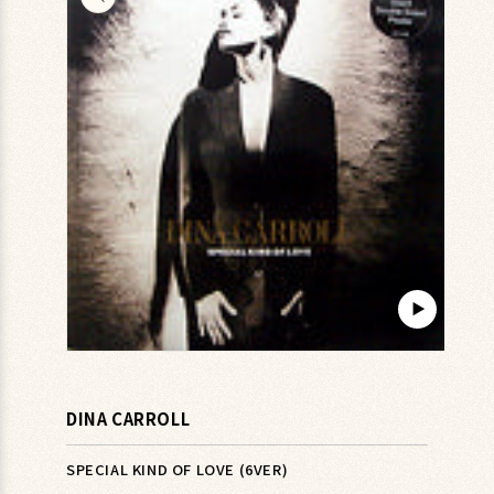
キップ
▶︎
モ
ー
ダ
DINA CARROLL
ル
で
メ
SPECIAL KIND OF LOVE (6VER)
デ