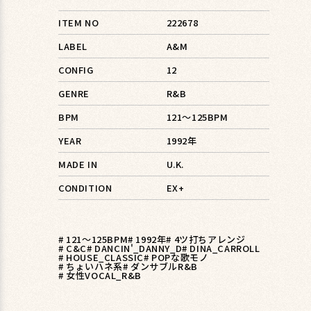
ITEM NO
222678
LABEL
A&M
CONFIG
12
GENRE
R&B
BPM
121〜125BPM
YEAR
1992年
MADE IN
U.K.
CONDITION
EX+
# 121〜125BPM
# 1992年
# 4ツ打ちアレンジ
# C&C
# DANCIN'_DANNY_D
# DINA_CARROLL
# HOUSE_CLASSIC
# POPな歌モノ
# ちょいハネ系
# ダンサブルR&B
# 女性VOCAL_R&B