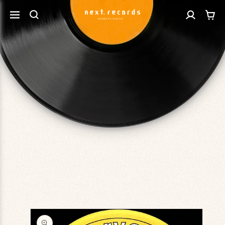
カ
コンテ
グ
ンツに
ー
進む
イ
ト
ン
商品情
報にス