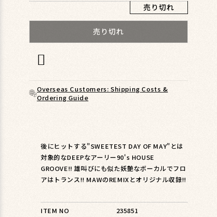
ィ
売り切れ
ア
(1)
売り切れ
を
開
く
Overseas Customers: Shipping Costs &
Ordering Guide
後にヒットする"SWEETEST DAY OF MAY"とは
対象的なDEEPなアーリー90's HOUSE
GROOVE!! 雄叫びにも似た妖艶なボーカルでフロ
アはトランス!! MAWのREMIXとオリジナル収録!!
ITEM NO
235851