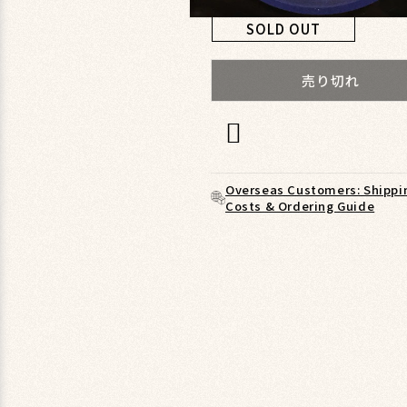
モ
SOLD OUT
ー
ダ
ル
売り切れ
で
メ
デ
ィ
ア
(1)
Overseas Customers: Shippi
を
Costs & Ordering Guide
開
く