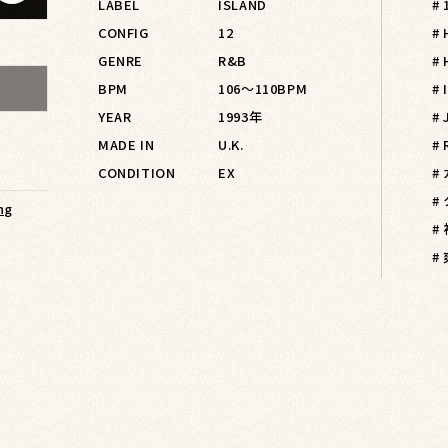
LABEL
ISLAND
# 
CONFIG
12
#
GENRE
R&B
#
BPM
106〜110BPM
#
YEAR
1993年
# 
MADE IN
U.K.
#
CONDITION
EX
#
#
ng
#
#