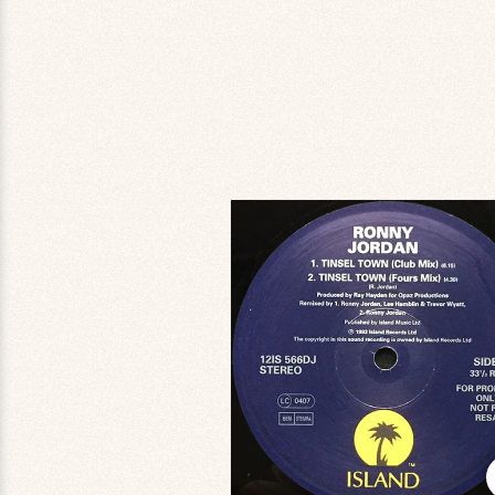
商品情
報にス
キップ