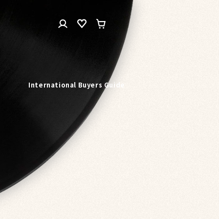
ロ
カ
グ
ー
イ
ト
ン
n
International Buyers Guide