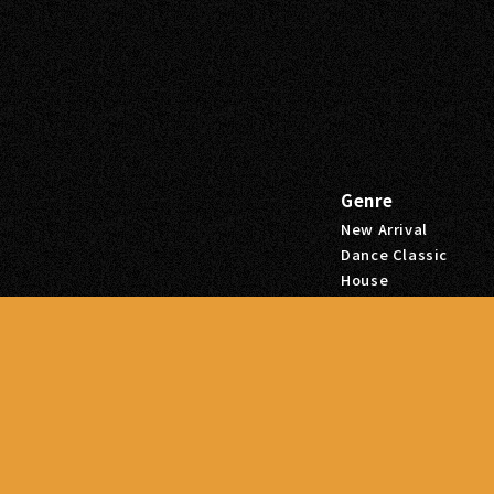
Genre
New Arrival
Dance Classic
House
Hip Hop
ビル本館2F
R&B
Sale
Tags
Hip Hop
R&B
Dance Classic