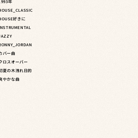
1993年
 HOUSE_CLASSIC
 HOUSE好きに
 INSTRUMENTAL
JAZZY
 RONNY_JORDAN
 カバー曲
 クロスオーバー
 初夏の木洩れ日的
 爽やかな曲