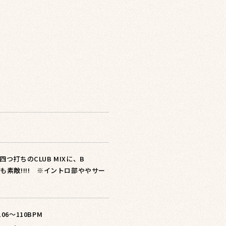
打ちのCLUB MIXに、B
グも素敵!!!! ※イントロ部ややサー
 106〜110BPM