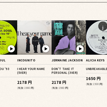
▶︎
▶︎
▶︎
OUL
INCOGNITO
JERMAINE JACKSON
ALICIA KEYS
OU '93
I HEAR YOUR NAME
DON'T TAKE IT
UNBREAKABLE 
(5VER)
PERSONAL (3VER)
1650 円
2178 円
2178 円
(税抜:1500 円)
(税抜:1980 円)
(税抜:1980 円)