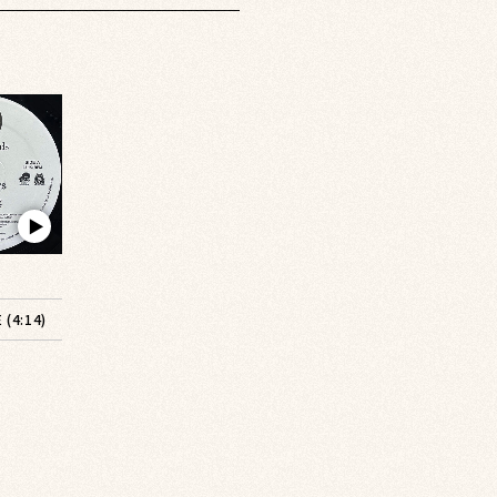
▶︎
(4:14)