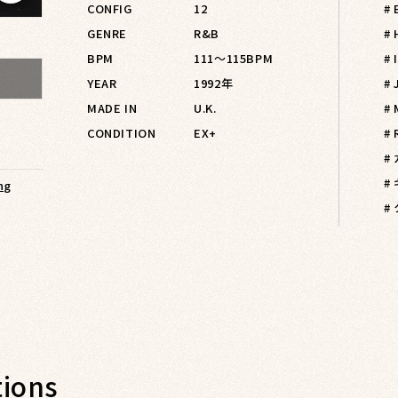
CONFIG
12
# 
GENRE
R&B
#
BPM
111〜115BPM
#
YEAR
1992年
# 
MADE IN
U.K.
# 
CONDITION
EX+
#
#
#
ng
#
ions