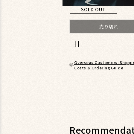
モ
SOLD OUT
ー
ダ
ル
売り切れ
で
メ
デ
ィ
ア
(1)
Overseas Customers: Shippi
を
Costs & Ordering Guide
開
く
Recommendat