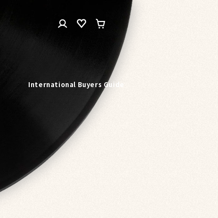
ロ
カ
グ
ー
イ
ト
ン
n
International Buyers Guide