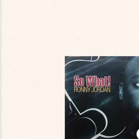
商品情
報にス
キップ