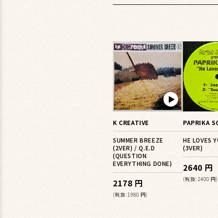
▶︎
K CREATIVE
PAPRIKA S
SUMMER BREEZE
HE LOVES Y
(2VER) / Q.E.D
(3VER)
(QUESTION
EVERYTHING DONE)
2640 円
(税抜:2400 円)
2178 円
(税抜:1980 円)