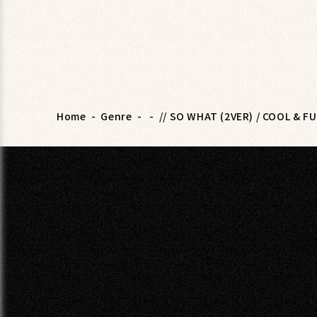
Home
-
Genre
-
-
// SO WHAT (2VER) / COOL & F