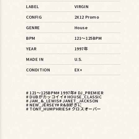
LABEL
VIRGIN
CONFIG
2X12 Promo
GENRE
House
BPM
121〜125BPM
YEAR
1997年
MADE IN
U.S.
CONDITION
EX+
# 121〜125BPM
# 1997年
# DJ_PREMIER
# DUBがカッコイイ
# HOUSE_CLASSIC
# JAM_&_LEWIS
# JANET_JACKSON
# NEW_JERSEY
# R&B好きに
# TONY_HUMPHRIES
# クロスオーバー