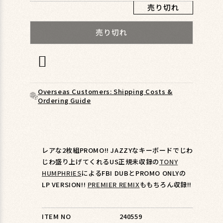
ィ
売り切れ
ア
(1)
売り切れ
を
開
く
Overseas Customers: Shipping Costs &
Ordering Guide
レアな2枚組PROMO!! JAZZYなキーボードでじわ
じわ盛り上げてくれるUS正規未収録の
TONY
HUMPHRIES
によるFBI DUBとPROMO ONLYの
LP VERSION!!
PREMIER REMIX
ももちろん収録!!
ITEM NO
240559