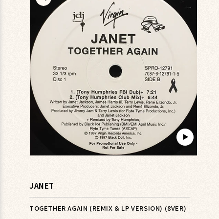
キップ
▶︎
モ
ー
ダ
JANET
ル
で
メ
TOGETHER AGAIN (REMIX & LP VERSION) (8VER)
デ