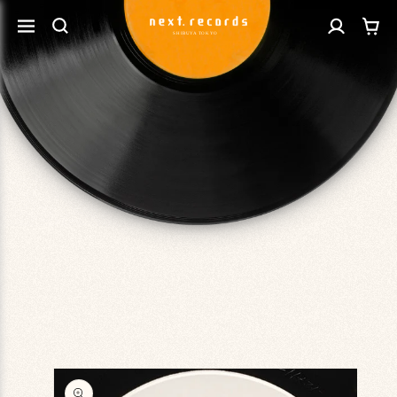
カ
コンテ
グ
ンツに
ー
進む
イ
ト
ン
商品情
報にス