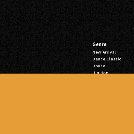
Genre
New Arrival
Dance Classic
House
Hip Hop
ビル本館2F
R&B
Sale
Tags
Hip Hop
R&B
Dance Classic
House