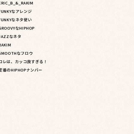
ERIC_B_&_RAKIM
 FUNKYなアレンジ
 FUNKYなネタ使い
 GROOVYなHIPHOP
 JAZZなネタ
RAKIM
 SMOOTHなフロウ
 コレは、カッコ良すぎる！
 定番のHIPHOPナンバー