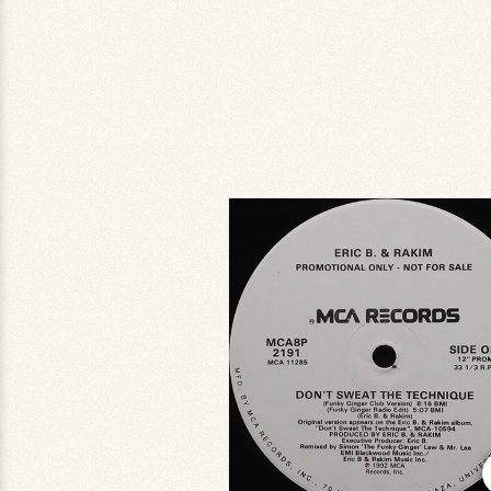
商品情
報にス
キップ