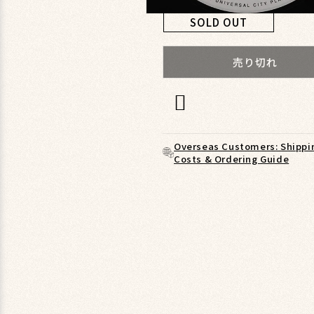
モ
SOLD OUT
ー
ダ
ル
売り切れ
で
メ
デ
ィ
ア
(1)
Overseas Customers: Shippi
を
Costs & Ordering Guide
開
く