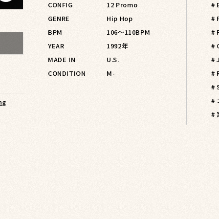
CONFIG
12 Promo
# 
GENRE
Hip Hop
#
BPM
106〜110BPM
#
YEAR
1992年
#
MADE IN
U.S.
#
CONDITION
M-
# 
#
#
ng
#