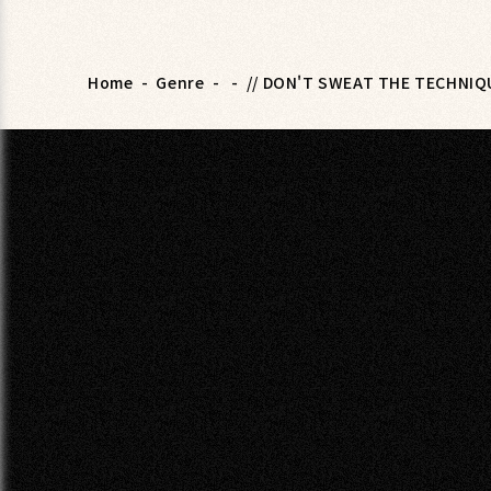
Home
-
Genre
-
-
// DON'T SWEAT THE TECHNIQU