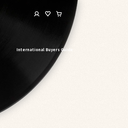
ロ
カ
グ
ー
イ
ト
ン
n
International Buyers Guide