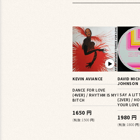
▶︎
KEVIN AVIANCE
DAVID MIC
JOHNSON
DANCE FOR LOVE
I SAY A LI
(4VER) / RHYTHM IS MY
(2VER) / H
BITCH
YOUR LOVE 
1650 円
1980 円
(税抜:1500 円)
(税抜:1800 円)