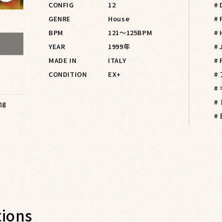
CONFIG
12
#
GENRE
House
#
BPM
121〜125BPM
#
YEAR
1999年
#
MADE IN
ITALY
# 
CONDITION
EX+
#
#
#
ng
#
ions