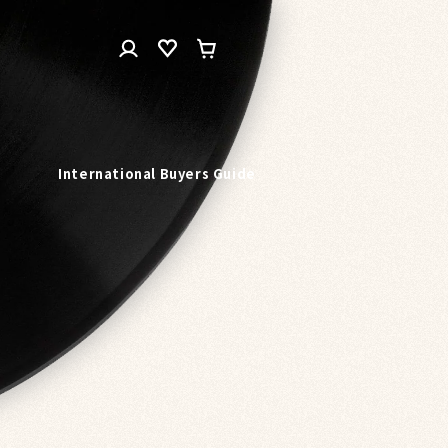
ロ
カ
グ
ー
イ
ト
ン
n
International Buyers Guide