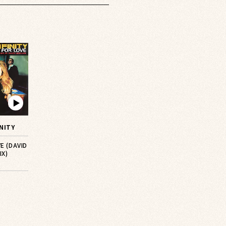
▶︎
INITY
E (DAVID
IX)