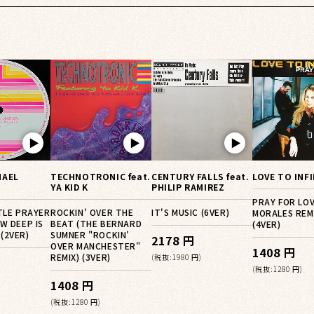
▶︎
▶︎
▶︎
HAEL
TECHNOTRONIC feat.
CENTURY FALLS feat.
LOVE TO INF
YA KID K
PHILIP RAMIREZ
PRAY FOR LOV
TTLE PRAYER
ROCKIN' OVER THE
IT'S MUSIC (6VER)
MORALES REM
OW DEEP IS
BEAT (THE BERNARD
(4VER)
(2VER)
SUMNER "ROCKIN'
2178 円
OVER MANCHESTER"
1408 円
REMIX) (3VER)
(税抜:1980 円)
(税抜:1280 円)
1408 円
(税抜:1280 円)