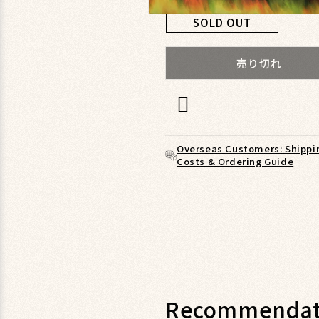
モ
SOLD OUT
ー
ダ
ル
売り切れ
で
メ
デ
ィ
ア
(1)
Overseas Customers: Shippi
を
Costs & Ordering Guide
開
く
Recommendat