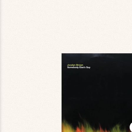
商品情
報にス
キップ