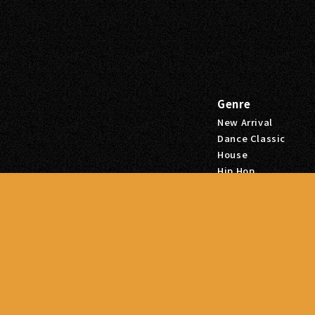
Genre
New Arrival
Dance Classic
House
Hip Hop
ビル本館2F
R&B
Sale
Tags
Hip Hop
R&B
Dance Classic
House