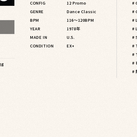
CONFIG
12 Promo
#
GENRE
Dance Classic
#
BPM
116〜120BPM
# 
YEAR
1978年
# 
MADE IN
U.S.
# 
CONDITION
EX+
#
#
#
ng
#