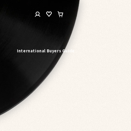
ロ
カ
グ
ー
イ
ト
ン
n
International Buyers Guide