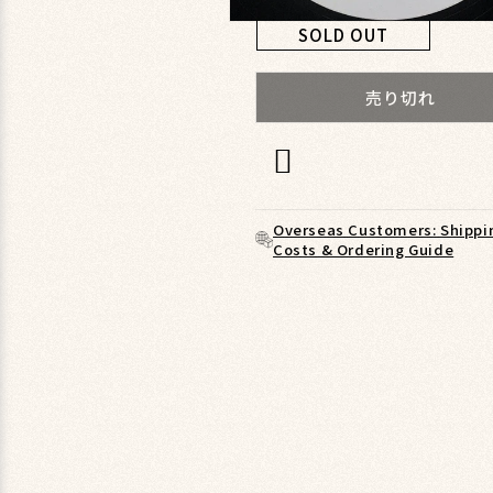
モ
SOLD OUT
ー
ダ
ル
売り切れ
で
メ
デ
ィ
ア
(1)
Overseas Customers: Shippi
を
Costs & Ordering Guide
開
く