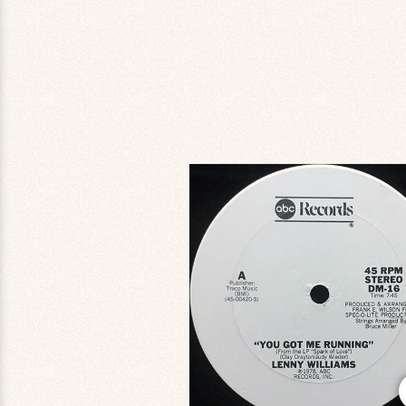
商品情
報にス
キップ