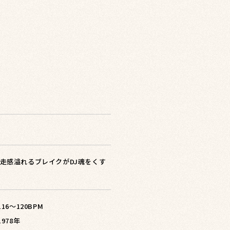
の疾走感溢れるブレイクがDJ魂をくす
 116〜120BPM
1978年